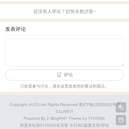
上的白堤柳帘，粉色信笺里的深情，半...
刷漆的经历。细心的漆工在刷漆过程中意外发现了
船上的一个小漏洞，并自行找来木板和铁皮将其修
补完整。事后，船主不仅支付了原本约定的工钱，
还额外赠送了一份厚礼。漆工感到不解，询问其中
的缘由。船主解释道：“我的孩子驾船...
发表评论
评论
◎欢迎参与讨论，请在这里发表您的看法和观点。
Copyright xh123.net Rights Reserved.鲁ICP备12009352号-3
51LA统计
Powered By
Z-BlogPHP
. Theme by
TOYEAN
.
您是本站第5710026名访客
今日有0篇新文章/评论