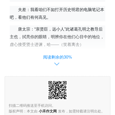
夫差：我看咱们不如打开历史明君的电脑笔记本
吧，看他们有何高见。
唐太宗：“亲贤臣，远小人”此诸葛孔明之教导后
主也，拭亮你的眼睛，明辨你在他们心目中的地位，
虚心接受贤士进谏，哈——（笑着离去）
李隆基：我家祖宗太深奥了，我有些听不明白，
阅读剩余的30%
让我们看看国外的明智者。
但丁：走自己的路，让别人去说吧。
波兰谚语：常问路的人不会迷失方向。
塞纳克：相信一切与怀疑一切人，其错误是一样
扫描二维码推送至手机访问。
的。
版权声明：本文由
小禾作文网
发布，如需转载请注明出处。