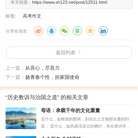
本文链接：
https://www.xh123.net/post/12511.html
……
标签:
高考作文
夫差：各种看法虽然不尽相同，但我看出共同点
了。那就是如唐太宗说的，先辨别出好坏，在此基础
分享给朋友：
上要认真吸取别人有益的意见，当然最重要的要明辨
是非。喂，你懂了吗？李老弟？
返回列表
李隆基：懂了！我得马上给现代的人们说说去，
上一篇：
从吾心，尽吾力
让他们吸取历史教训！
下一篇：
扬青春个性，担家国使命
“历史教训与治国之道” 的相关文章
母语：承载千年的文化重量
是什么，如稚拙的图画，刻在出土文物那沧桑的剖
面； 是什么，如风霜渲染过的枫叶，夹在唐诗宋词
发黄的纸页间； 是什么，如行云流水，从老人的唇