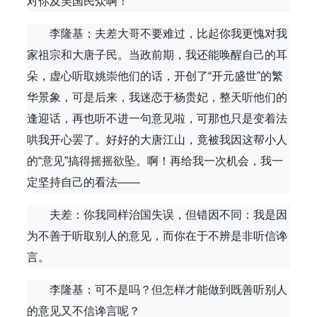
对你及吴国民众啊！
李隆基：夫差大哥不要难过，比起你我更愧对我
家祖宗和大唐子民。当政前期，我还能唤醒自己的耳
朵，虚心听取姚崇他们的话，开创了“开元盛世”的繁
华景象，可是后来，我迷恋于杨贵妃，整天听他们的
逢迎话，再也听不进一句意见啦，可那也只是变着法
哄我开心罢了。好好的大唐江山，竟被我因这帮小人
的“意见”搞得摇摇欲坠。啊！再给我一次机会，我一
定坚持自己的看法——
夫差：你我同样治国失误，但错因不同：我是因
为不善于听取别人的意见，而你在于不辨是非听信谗
言。
李隆基：可不是吗？但怎样才能做到既善听别人
的意见又不信谗言呢？