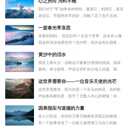
心之所向 为时不晚
齿间娓娓道来，印在纳凉顽童神往的双眸； 又是什
么，千百年来在中华大地遍地流淌、生生不息... 母
我们对于"早"始终有种情结，重视它，利用它，甚至
语：文化的重量与韵律 是母语。是母亲亲切的话
迷信它。早固然有早的好，但晚了迟了也不见得不
语，是中华民族...
能转变成早。 现今社会经济发达了，且多是独生子
一篮春光寄哀思
女。在教育孩子的问题上父母是既倾注财力更倾注
心力，唯恐自己的孩子晚了，迟了，慢了，被同龄
亲爱的妈妈： 您还好吗？在这个世界，还会有人像
的孩子们甩到后头去了。所以大家争的就是一个
我这样深深地爱您吗？也许吧，也许会有比我更加
字：早！还在娘胎里就贴着肚皮放...
孝顺的女儿为您端上热汤，在每个午后陪伴您的左
黄沙中的泪水
右。或许您此刻正在过着无忧的生活。 然而，亲爱
的妈妈，女儿的心中始终无法释怀…… 每个寂静深
我登上烽火台，远眺这片被黄沙侵蚀的战场。战鼓
夜、每段孤寂小路、每个落寞窗前，思念便如潮水
轰鸣，将士怒吼，声音在空旷的大地上回荡。我的
般涌来。我独自垂泪，任由...
心如平静的湖面，泛起层层涟漪。手心紧握着一滴
这世界需要你——一位音乐天使的光芒
水，这便是我的全部世界。 在漫漫黄沙中，那滴水
已不再清澈，多了几分浑浊与苦涩。其实，这不是
这世界需要你，因为你是一个音乐的精灵。你的歌
一滴水，而是一滴泪。 仿佛昨日，我怀揣一颗少女
声如春风般轻柔，抚平了无数人内心的褶皱；你的
的心，带着一匹瘦马、一个包裹...
旋律如清泉般流淌，滋润着每一颗干涸的心灵。在
因果报应与道德的力量
那些安静的夜晚，戴着耳机聆听你的作品，仿佛整
个世界都沉浸在温柔的旋律中无法自拔。你用音符
老人们常说，世间的万事万物都有其既定的规律。
编织出一幅幅动人的画面：清明雨中的思念，断桥
有一个故事讲述了一位船主雇用漆工为自己的船只