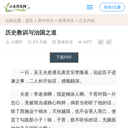
登录/注册
当前位置：
首页
>
高中作文
>
高考作文
> 正文内容
历史教训与治国之道
小荷叶
9个月前
高考作文
2477
一日，吴王夫差遇见唐玄宗李隆基，说起臣子进
谏之事，二人长吁短叹，感慨颇深。
夫差：李老弟啊，我是糊涂人啊。子胥对我一片
忠心，竟被我当成狼心狗肺，倘若当初听了他的话，
斩了西施这个祸水，灭掉越国，也不会害人害己，便
宜了勾践那小子！唉，子胥，朕不听你的话，无颜面