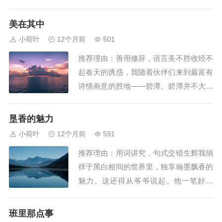
爱吃的棉花糖，感觉触手可及，其实仍在
远处飘着。“万云归西”的景色令我陶醉。
美在其中
不远处的黄豆田里，一个单薄的身影正在
小荷叶
12个月前
501
暮色下忙碌着。夕阳的余晖洒在空旷的田
推荐理由：善用修辞，语言美不胜收经不
野和她的身上，这橘红色的余光让她原本
起春天的诱惑，我随着伙伴们来到最富有
瘦小的身影...
诗情画意的胜地——碧潭。碧潭并不大，
在青山的掩映之下，却显得分外美丽，尤
其是在这明媚的春光中。碧潭的美，在一
垦香的魅力
个“静”字。静得使人觉得那仿佛不是水，
小荷叶
12个月前
591
而是一片晶莹葱翠的绿茵，蓝天、白云、
推荐理由：用词讲究，句式交错生辉我徜
青山、绿树，都把曼妙的倩影投进了她的
徉于黑白相间的世界里，独享翰墨飘香的
怀抱，静静...
魅力。这还得从爷爷说起。他一笔好行
书，飘若浮云，矫若惊龙。看爷爷写字，
是一种难得的享受。他虽年已七十，但精
班里那点事