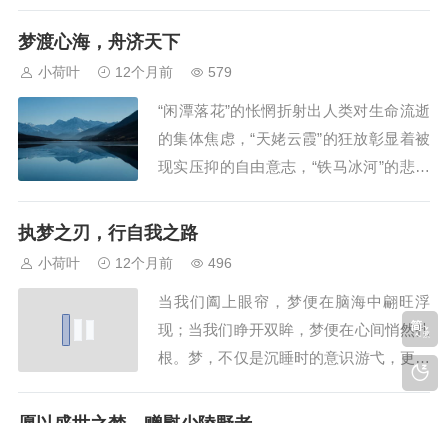
我们的感受与期冀，更为我们打开了浩瀚
的天空。而当我们将梦赠予他人时，会产
梦渡心海，舟济天下
生怎样的变化呢？“梦的赠予”不仅是将梦
小荷叶
12个月前
579
想分享给他人，更是将个人的情感、追求
“闲潭落花”的怅惘折射出人类对生命流逝
传递给他人。当把梦赠予他人时，我们不
的集体焦虑，“天姥云霞”的狂放彰显着被
仅传...
现实压抑的自由意志，“铁马冰河”的悲壮
进发出未竟理想的精神能量。这些千年诗
梦，恰似弗洛伊德所言“通往潜意识的捷
执梦之刃，行自我之路
径”，让被理智禁锢的本真得以释放。当
小荷叶
12个月前
496
我们解读张若虚的凋零之梦，实则是在审
当我们阖上眼帘，梦便在脑海中翩旺浮
视自己对永恒的向往；品味李白的逍遥之
现；当我们睁开双眸，梦便在心间悄然扎
梦，就...
根。梦，不仅是沉睡时的意识游弋，更是
我们人生的璀璨坐标——梦想。倘若有一
日，我们真能将梦慷慨赠予他人，那将是
愿以盛世之梦，赠慰少陵野老
何等情状？ 私以为，这或可成为逐梦路