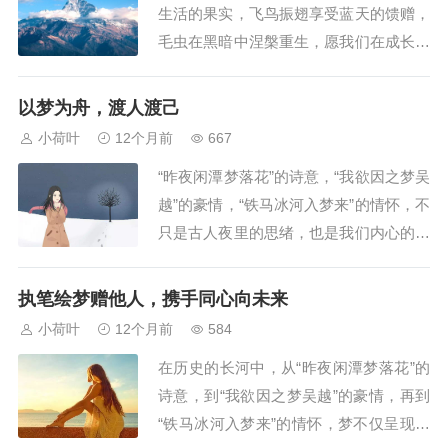
生活的果实，飞鸟振翅享受蓝天的馈赠，
反驳，为什么...
毛虫在黑暗中涅槃重生，愿我们在成长中
领悟真谛，走向自己的诗与远方。笔尖在
纸上游走，我模仿着书中大师的笔调，那
以梦为舟，渡人渡己
本生机勃勃怒放于严冬的梅，此刻却显得
小荷叶
12个月前
667
呆板生硬，我似乎在这浓雾中迷失方向...
“昨夜闲潭梦落花”的诗意，“我欲因之梦吴
越”的豪情，“铁马冰河入梦来”的情怀，不
只是古人夜里的思绪，也是我们内心的梦
想。而“如果能把梦赠予他人”，则告诉我
们：梦想的意义，在于变成帮助自己也帮
执笔绘梦赠他人，携手同心向未来
助他人的船只，既渡人又渡己。梦的赠
小荷叶
12个月前
584
予，是他人黑暗道路上的一盏明灯。每个
在历史的长河中，从“昨夜闲潭梦落花”的
人的追梦之路都可能遇到困难，而将梦赠
诗意，到“我欲因之梦吴越”的豪情，再到
予他...
“铁马冰河入梦来”的情怀，梦不仅呈现了