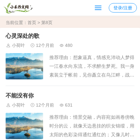
登录/注册
当前位置：
首页
> 第8页
心灵深处的歌
小荷叶
12个月前
480
推荐理由：想象逼真，情感充沛动人梦得
一江春水向东流，不求醉生梦死。我一身
素装立于帐前，见你矗立在乌江畔，战袍
遮不住的是你魁梧、伟岸的身躯。乌江水
滚滚，宛如白绫翻转，四目相对的一刹
不能没有你
那，我知道，外表平静的你，此刻必定心
小荷叶
12个月前
631
如刀割。蓦然之间，孤独的影子又多了一
推荐理由：情景交融，内容宛如画卷傍晚
个。沉默良久，我的双手不自觉地触到了
时分的云，就像天边悬挂的织女锦缎，用
琴弦。你回转身...
太阳的色彩染得通红通红的；又像儿时最