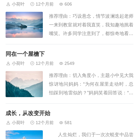
神矍铄；五指握管，轻轻展纸濡毫，落笔
小荷叶
12个月前
606
藏锋，运笔牵丝，收笔出勾，一气呵成。
推荐理由：巧设悬念，情节波澜迭起老师
每一招，每一式，恰如演练张三丰的太极
一来到教室就对着我直笑，我知趣地抿着
拳，行云流水，...
嘴笑。许多同学注意到了，都惊奇地看着
我。含雪拧了我一下说：“你这丫头，又
有什么鬼把戏了？”没人知道，昨天的考
同在一个屋檐下
试，我得到的将是零分。老师笑着对大家
小荷叶
12个月前
2549
说：“昨天的考试非常成功，其中最引人
推荐理由：切入角度小，主题小中见大我
注目的是一份很特别的试卷。这份答卷一
惊讶地问妈妈：“为何在屋里走动时，总
百道题全错了...
怕踩到地雷似的？”妈妈笑着回答说：“大
家不是同在一个屋檐下吗？”我虽然理解
妈妈的心意，却还是认为她过于讲究了。
成长，从改变开始
妈妈见我一脸随意，挺认真地接着说：
小荷叶
12个月前
581
“我们家的地面是张爷爷家的屋顶，走路
人生灿烂，我们于一次次蜕变中品尝
声音大了，爷爷奶奶受不了。”我撅着嘴