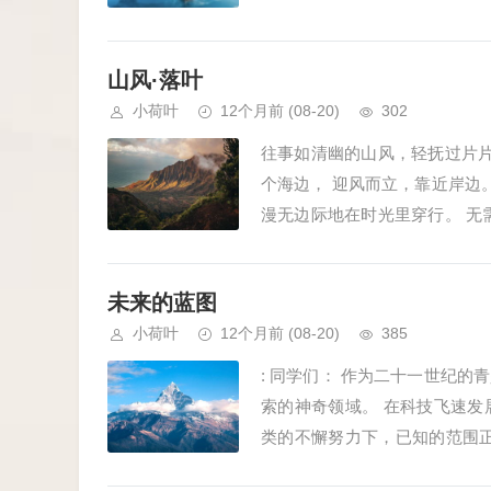
如水的生活里激荡出一些清亮的、
山风·落叶
小荷叶
12个月前
(08-20)
302
往事如清幽的山风，轻抚过片片
个海边， 迎风而立，靠近岸边
漫无边际地在时光里穿行。 无
新绿的心情， 任思...
未来的蓝图
小荷叶
12个月前
(08-20)
385
: 同学们： 作为二十一世纪
索的神奇领域。 在科技飞速
类的不懈努力下，已知的范围
不仅能处理家务，还能完成高危或