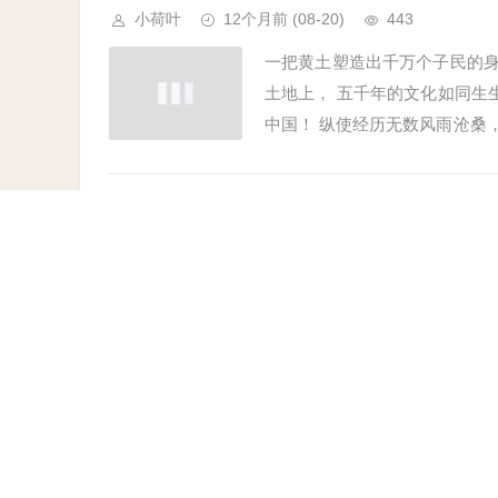
小荷叶
12个月前
(08-20)
443
一把黄土塑造出千万个子民的身
土地上， 五千年的文化如同生
中国！ 纵使经历无数风雨沧桑
屈的气节， 泱泱华夏...
根与距离
小荷叶
12个月前
(08-20)
376
两棵树，静静地对立着， 枝叶
土壤的怀抱里， 根系却悄然相连
祖国在我心中——我的中国梦
小荷叶
12个月前
(08-20)
292