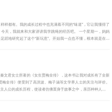
样样都有。我的成长过程中也充满着不同的“味道”，它让我懂得了
，今天，我就来和大家讲讲我学跳绳的经历吧。 一个星期一，妈妈
足蹈地研究起了这个“新玩意”。开始我一点也不懂，根本就是在瞎
...
了秦文君女士所著的《女生贾梅全传》，这本书让我对成长有了全新
生贾梅全传》便受到了高洪波、梅子涵等文学界人士的关注与评价。
了主人公的成长历程，使读者仿佛置身于故事之中，亲历种种人生体
去稚嫩，展...