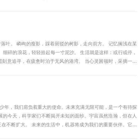
...
落叶。 嶙峋的瘦影，踩着斑驳的树影，走向前方。 记忆搁浅在某
。 细碎的浪花，轻轻拾起每一寸泥沙。 生活就是这样：或行或停，
需刻意追寻，在疲惫时泊于无风的港湾。 当心灵困顿时，采摘一枚
的青少年，我们肩负着重大的使命。未来充满无限可能，是一个有待探
发展的今天，科学家们不断揭开未知的面纱。宇宙虽然浩瀚，但在人
正在不断扩大。 未来的生活中，机器将成为我们的重要伙伴。它们
...