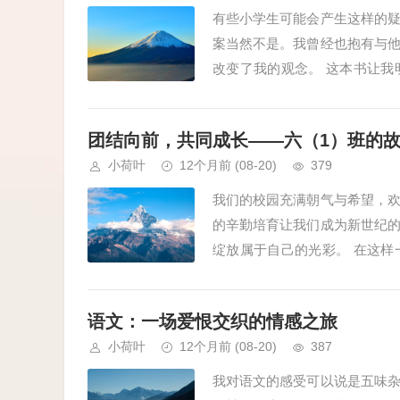
有些小学生可能会产生这样的
案当然不是。我曾经也抱有与
改变了我的观念。 这本书让
基本原理，但仍有许多未知领域等
团结向前，共同成长——六（1）班的
小荷叶
12个月前
(08-20)
379
我们的校园充满朝气与希望，
的辛勤培育让我们成为新世纪
绽放属于自己的光彩。 在这
——六（1）班。这个班级就像一颗
语文：一场爱恨交织的情感之旅
小荷叶
12个月前
(08-20)
387
我对语文的感受可以说是五味