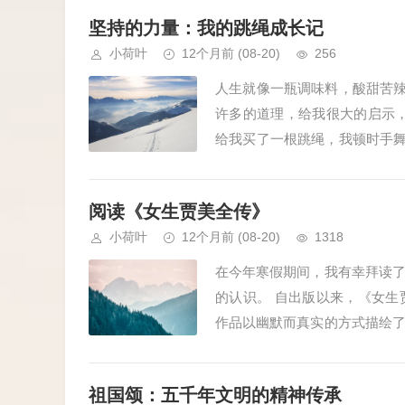
坚持的力量：我的跳绳成长记
小荷叶
12个月前
(08-20)
256
人生就像一瓶调味料，酸甜苦辣
许多的道理，给我很大的启示
给我买了一根跳绳，我顿时手舞
弄。我心里有点不想玩了，就扔在
阅读《女生贾美全传》
小荷叶
12个月前
(08-20)
1318
在今年寒假期间，我有幸拜读
的认识。 自出版以来，《女
作品以幽默而真实的方式描绘
验。随着情节的发展，贾美逐渐褪
祖国颂：五千年文明的精神传承