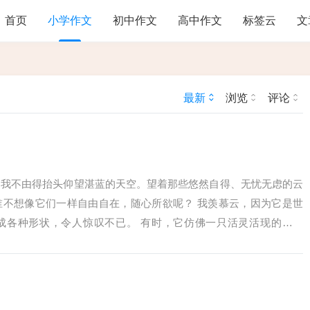
首页
小学作文
初中作文
高中作文
标签云
文
最新
浏览
评论
，我不由得抬头仰望湛蓝的天空。望着那些悠然自得、无忧无虑的云
谁不想像它们一样自由自在，随心所欲呢？ 我羡慕云，因为它是世
成各种形状，令人惊叹不已。 有时，它仿佛一只活灵活现的小白
些天真...