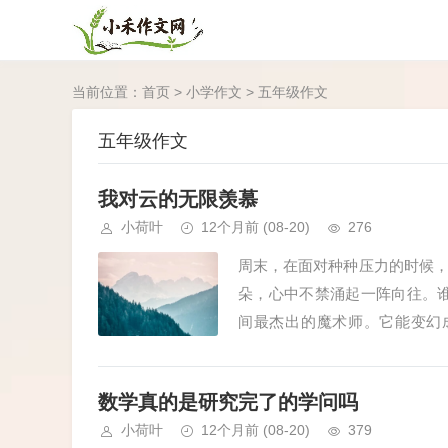
当前位置：
首页
>
小学作文
>
五年级作文
五年级作文
我对云的无限羡慕
小荷叶
12个月前
(08-20)
276
周末，在面对种种压力的时候
朵，心中不禁涌起一阵向往。
间最杰出的魔术师。它能变幻
兔，用那双迷人的眼睛看着地面那
数学真的是研究完了的学问吗
小荷叶
12个月前
(08-20)
379