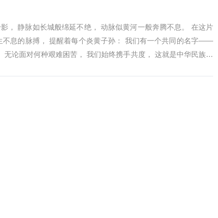
影， 静脉如长城般绵延不绝， 动脉似黄河一般奔腾不息。 在这片
生不息的脉搏， 提醒着每个炎黄子孙： 我们有一个共同的名字——
， 无论面对何种艰难困苦， 我们始终携手共度， 这就是中华民族不
间仿佛隔了整个世界。 风在枝间游走， 传递着它们心的距离。 而在
， 于不见踪影的深处， 将彼此紧紧纠缠。...