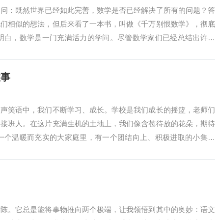
疑问：既然世界已经如此完善，数学是否已经解决了所有的问题？答
他们相似的想法，但后来看了一本书，叫做《千万别恨数学》，彻底
我明白，数学是一门充满活力的学问。尽管数学家们已经总结出许多
待探...
故事
欢声笑语中，我们不断学习、成长。学校是我们成长的摇篮，老师们
的接班人。在这片充满生机的土地上，我们像含苞待放的花朵，期待
样一个温暖而充实的大家庭里，有一个团结向上、积极进取的小集体
正...
杂陈。它总是能将事物推向两个极端，让我领悟到其中的奥妙：语文