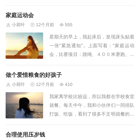
有金黄柔软的沙地，有晶莹透明的水床，
还有惊险刺激的飞车……妈妈买了票，我
家庭运动会
俩便迫不及待地冲了进去，在里面翻哪，
小荷叶
12个月前
555
滚哪，痛痛快快地玩了起来。最刺激的要
星期天的早上，我起床后，发现床头贴着
数飞车了。我一爬上去，就觉得特别紧
一张“紧急通知”。上面写着：“家庭运动
张，吓得大气都...
会，比赛项目：跳绳、４００米赛跑、踢
毽子；裁判员：外婆；运动员：爸爸、妈
妈、斯妤；请大家做好充分的准备！——
做个爱惜粮食的好孩子
爸爸。”首先，我们进行的是跳绳比赛。
小荷叶
12个月前
410
裁判员一声令下，运动员们就飞快地跳了
我家离学校比较远，所以我都在学校食堂
起来。结果，一分钟内我跳了１８５下，
就餐。每天中午，我和小伙伴们一同排队
爸爸跳了１...
打饭、吃饭，看到了很多不文明就餐的现
象。有些同学弄得饭桌上都是吃剩的饭
粒；有些同学不管自己饭量大小，一再要
合理使用压岁钱