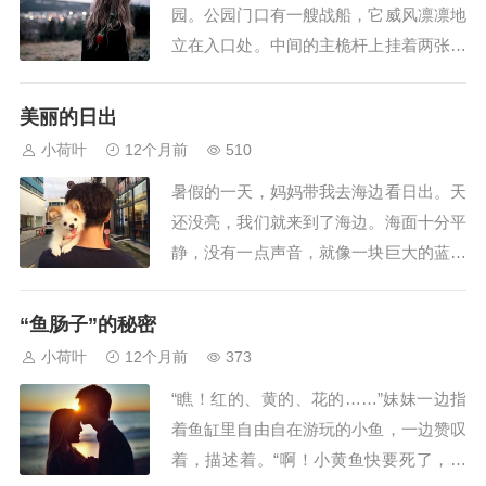
园。公园门口有一艘战船，它威风凛凛地
坐在树下看书...
立在入口处。中间的主桅杆上挂着两张白
帆，在大风中摇摇晃晃。船头是一架望远
镜，与船尾的舵遥相呼应，加上两侧的大
美丽的日出
炮，瞬间给人一种剑拔弩张的感觉。我们
小荷叶
12个月前
510
可不怕，我常常与小伙伴爬上去，有的扮
暑假的一天，妈妈带我去海边看日出。天
演船长，有的扮演侦察敌情的侦察兵，而
还没亮，我们就来到了海边。海面十分平
我最喜欢做炮...
静，没有一点声音，就像一块巨大的蓝宝
石静静地躺在那里，隐约泛着淡淡的光。
我们等了很长时间，海的尽头突然出现了
“鱼肠子”的秘密
一丝光亮。“我们马上就能看到美丽的日
小荷叶
12个月前
373
出了。”妈妈指着发光的地方轻声提醒
“瞧！红的、黄的、花的……”妹妹一边指
我。时间一分一秒地过去了，太阳终于探
着鱼缸里自由自在游玩的小鱼，一边赞叹
出了一丁点儿脑...
着，描述着。“啊！小黄鱼快要死了，肠