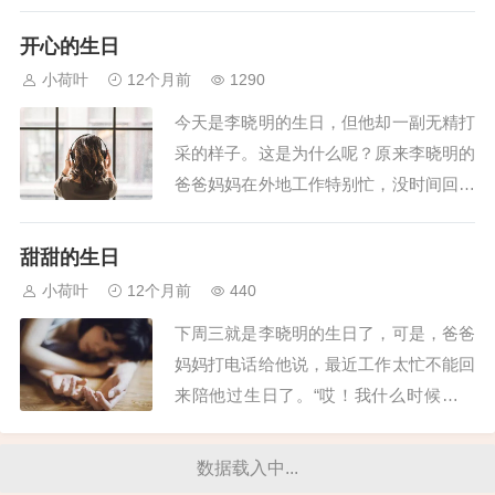
子都流出来了！呜……”妹妹突然放声大
哭。我心里一紧，想：这些鱼，我辛辛苦
开心的生日
苦养了两年，小黄鱼现在才两岁多，就要
小荷叶
12个月前
1290
死了……我急忙跑过去看。哎呀，真的！
今天是李晓明的生日，但他却一副无精打
只见那条“黄尾大仙”的尾巴后面拉出了一
采的样子。这是为什么呢？原来李晓明的
条长约两...
爸爸妈妈在外地工作特别忙，没时间回来
为李晓明过生日。中午去食堂吃完饭后，
李晓明就准备回教室。一推开教室门，他
甜甜的生日
就惊呆了：黑板上写着“祝李晓明生日快
小荷叶
12个月前
440
乐”这几个大字，教室里的窗户上还被同
下周三就是李晓明的生日了，可是，爸爸
学们缠上了五颜六色的彩带，讲台上放着
妈妈打电话给他说，最近工作太忙不能回
一个大大的蛋...
来陪他过生日了。“哎！我什么时候才能
像同学们那样和爸爸妈妈一起过生日
呢？”他在内心期盼着。转眼到了周三，
数据载入中...
早上李晓明背着书包闷闷不乐地向学校走