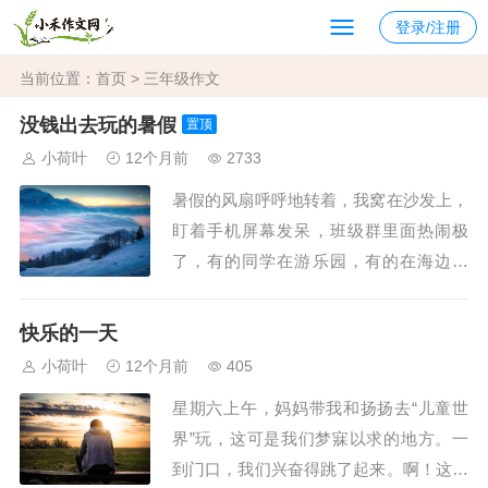
登录/注册
当前位置：
首页
> 三年级作文
没钱出去玩的暑假
置顶
小荷叶
12个月前
2733
暑假的风扇呼呼地转着，我窝在沙发上，
盯着手机屏幕发呆，班级群里面热闹极
了，有的同学在游乐园，有的在海边冲
浪，还有的在城市地标前比着剪刀手，照
片里他们开心极了，笑得像阳光一样灿
快乐的一天
烂。 我觉得心里堵得慌，有一种说不
小荷叶
12个月前
405
出的酸意从胸口涌了上来。窗外的巷子还
星期六上午，妈妈带我和扬扬去“儿童世
是那样的安静，闷...
界”玩，这可是我们梦寐以求的地方。一
到门口，我们兴奋得跳了起来。啊！这里