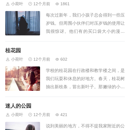
求食堂的叔叔阿姨们给自己多打些饭，吃
小荷叶
12个月前
1861
不完便漫不经心地倒掉了；还有些同学竟
每次过新年，我们小孩子总会得到一些压
然把吃不完的饭菜洒向对方，在那里打
岁钱。但周围小伙伴们对压岁钱的使用让
闹……我很小的时...
我很惊讶。他们有的买口袋大小的漫画
书，有的买游戏机，有的买各种零食，还
有的买一张张卡通游戏牌，趴在地上“战
桂花园
斗”……我感觉他们这样使用压岁钱很不
小荷叶
12个月前
602
恰当。要知道，压岁钱里蕴含着长辈们对
学校的桂花园在行政楼和教学楼之间，是
我们的美好祝愿啊！再说，压岁钱还是大
我们玩耍和休息的好地方。春天，桂花树
人们的血汗钱呢...
抽出新枝条，冒出新叶子。那嫩绿的小叶
子，点缀在细长的枝条上，努力地长着个
儿，显得生机勃勃。夏天，我们在桂花园
迷人的公园
中嬉戏、玩耍。玩累了，就坐在桂花树下
小荷叶
12个月前
421
休息。树荫下可凉快了！那桂花树，就像
说到美丽的地方，不得不提我家附近的公
一台天然的空调。一些大哥哥、大姐姐还