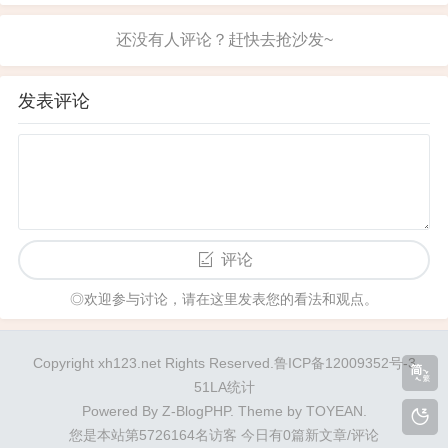
来强调"以礼待人"...
圆满的人间烟火中，执着地等待着属于我的未来。
然而，过高的期许往往带来更深的失望。我知道这
种心境如同孩子般天真，带着对世界单纯的憧憬，
却又免不了被现实束缚。灰暗与尘嚣逐渐吞噬了原
本清澈的心灵，连最后一缕光...
发表评论
评论
◎欢迎参与讨论，请在这里发表您的看法和观点。
Copyright xh123.net Rights Reserved.鲁ICP备12009352号-3
51LA统计
Powered By
Z-BlogPHP
. Theme by
TOYEAN
.
您是本站第5726164名访客
今日有0篇新文章/评论