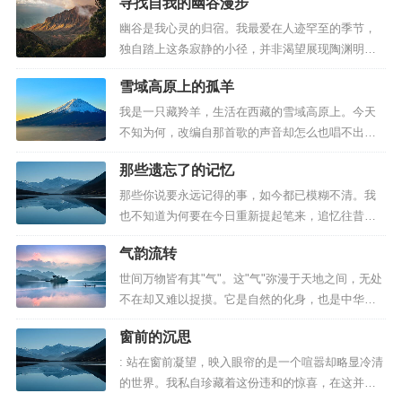
寻找自我的幽谷漫步
的野性，它的狂怒，教会它们用生命厮杀，而离开
了这里——孕育它门的母亲之地，便会失去它们的
幽谷是我心灵的归宿。我最爱在人迹罕至的季节，
源根，或者将幻化成迷途的羊。 中华民族的母亲情
独自踏上这条寂静的小径，并非渴望展现陶渊明般
结更多的倾注在脚下的那一方黄...
的隐士风范，也并非追求"踏雪寻梅"的浪漫或"独钓
雪域高原上的孤羊
寒江雪"的超脱。我只是希望能远离人类自定的规
则，融入自然之中，涤荡心灵，在喧嚣都市中迷失
我是一只藏羚羊，生活在西藏的雪域高原上。今天
的真我可以在此找回。 宁静的深潭仿佛一位隐藏锋
不知为何，改编自那首歌的声音却怎么也唱不出
芒的隐士，倒映着夕阳淡淡...
来，仿佛喉咙被什么东西卡住了似的。往日里在同
那些遗忘了的记忆
伴中广受欢迎的歌声此刻竟成了奢望。 想起曾经那
段无忧无虑的日子，我的心中便涌起满腔悲愤与怀
那些你说要永远记得的事，如今都已模糊不清。我
念。那时候的雪域高原是一片生机勃勃的乐土，驯
也不知道为何要在今日重新提起笔来，追忆往昔。
鹿等伙伴们环绕在我身旁，我们...
尽管早已决定将你忘记，甚至删掉了你的联系方
气韵流转
式，切断了所有联系的线索，可内心却从未感到一
丝后悔。 我只是渴望重温那段被美化过的年华，却
世间万物皆有其"气"。这"气"弥漫于天地之间，无处
发现回忆并非那么回事。它像一团乱麻堵在心头，
不在却又难以捉摸。它是自然的化身，也是中华文
让我费解又心虚地想修改那些记...
明生生不息的根本所在。在这片古老的土地
窗前的沉思
上，"气"与人的生活密不可分：武学追求"行云流
水"之境，道家讲究"人气和一"之道，无不彰显着中
: 站在窗前凝望，映入眼帘的是一个喧嚣却略显冷清
国人对"气"的理解与传承。 中国人的处世哲学，向
的世界。我私自珍藏着这份违和的惊喜，在这并不