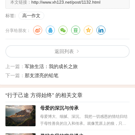
本文链接：
http://www.xh123.net/post/1132.html
谁人不渴望走捷径？只是这条路未必能通向成
功。于是我常问自己："人生的路在何方？"仿佛有声
标签:
高一作文
音在山间回响：脚下的路，才是通向未来的路。
分享给朋友：
返回列表
上一篇：
军旅生活：我的成长之旅
下一篇：
那支漂亮的铅笔
“行于己途 方得始终” 的相关文章
母爱的深沉与传承
母爱博大、细腻、深沉。 我把一切感恩的情结归结
于母性善良的注入和传承。就像荒原上的狼，只有
在无边的荒原才可能成为一种图腾。草原驯化了它