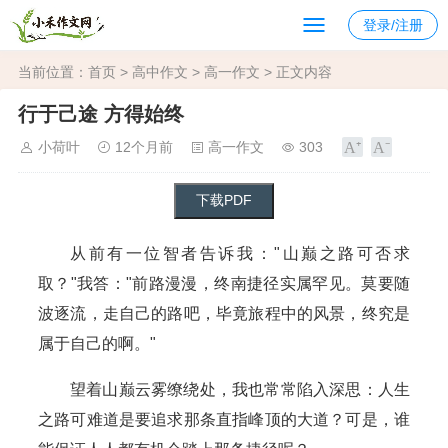
登录/注册
当前位置：
首页
>
高中作文
>
高一作文
> 正文内容
行于己途 方得始终
小荷叶
12个月前
高一作文
303
从前有一位智者告诉我："山巅之路可否求
取？"我答："前路漫漫，终南捷径实属罕见。莫要随
波逐流，走自己的路吧，毕竟旅程中的风景，终究是
属于自己的啊。"
望着山巅云雾缭绕处，我也常常陷入深思：人生
之路可难道是要追求那条直指峰顶的大道？可是，谁