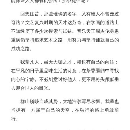
能保证人人都有机会踏上那条捷径呢？
回想往昔，那些璀璨的名字，又有谁人不曾走过
弯路？文艺复兴时期的天才达芬奇，在学画的道路上
不知经历了多少次摸索与试错。音乐天王周杰伦身患
重病仍坚持追求艺术之路，用努力与坚持铺就自己的
成功之路。
我辈凡人，虽无大咖之才，却也有自己的向往：
在平凡的日子里品味生活的诗意，在茶香墨韵中寻找
内心的宁静。不必刻意讨好他人，更不用将头颅低垂
去迎合世人的目光。
群山巍峨自成其势，大地浩渺写尽永恒。我辈也
当拥有一方属于自己的天空，在独行的路上勇敢前
行。