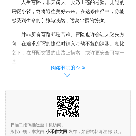
人生弯路，非天罚人，实乃上苍的考验。走过的
蜿蜒小径，终将通往美好未来。在这条曲径中，你能
感受到生命的宁静与淡然，远离尘嚣的纷扰。
并非所有弯路都是苦难。冒险也许会让人迷失方
向，在追求所谓的捷径时跌入万劫不复的深渊。相比
之下，在阡陌交通的山路上摸索，或许更安全可靠一
些。
阅读剩余的22%
人生路上，曲折未必全是苦痛。它恰似天籁之音
的高山泉水，纯净而美好。过于贪图速度，反而会错
过那些动人的乐章。
捷径与弯路，实则有别：虽不是人人都能识得捷
径，但弯路却是每个人都会经过的地方。若非深知捷
扫描二维码推送至手机访问。
径所在，贸然选择只会落得竹篮打水的结局。
版权声明：本文由
小禾作文网
发布，如需转载请注明出处。