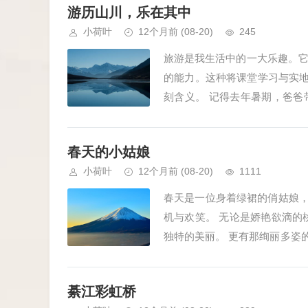
游历山川，乐在其中
小荷叶
12个月前
(08-20)
245
旅游是我生活中的一大乐趣。
的能力。这种将课堂学习与实地
刻含义。 记得去年暑期，爸
斑斓的蝴蝶在花丛中翩翩起舞。我
春天的小姑娘
小荷叶
12个月前
(08-20)
1111
春天是一位身着绿裙的俏姑娘，
机与欢笑。 无论是娇艳欲滴的
独特的美丽。 更有那绚丽多姿
身影总与孩子们欢...
綦江彩虹桥