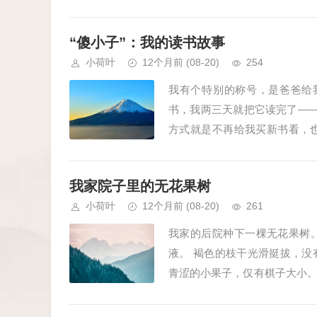
绚丽地盛开着。 这棵李子树是家中
“傻小子”：我的读书故事
小荷叶
12个月前
(08-20)
254
我有个特别的称号，是爸爸给
书，我两三天就把它读完了——
方式就是不再给我买新书看，也
痴”。 可我觉得啊，书里有好多有
我家院子里的无花果树
小荷叶
12个月前
(08-20)
261
我家的后院种下一棵无花果树
液。 褐色的枝干光滑挺拔，
青涩的小果子，仅有棋子大小
般大小。等到果实完全成熟时，外