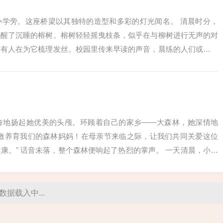
小学旁。这座桥梁以其独特的造型和多彩的灯光闻名。 清晨时分，
唤醒了沉睡的榕树。榕树轻轻摇曳枝条，似乎在与柳树进行无声的对
是有人在为它梳理发丝。校园里传来早读的声音，晨练的人们或打太
雅。...
奋地扬起她优美的头颅。环顾着自己的家乡——大森林，她深情地
感激养育我们的森林妈妈！在母亲节来临之际，让我们共同关爱这位
康。" 话音未落，整个森林便响起了热烈的掌声。 一天清晨，小鹿
数据载入中...