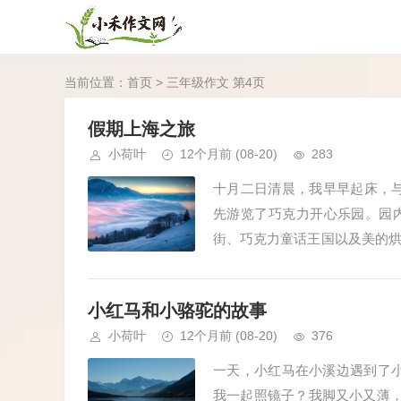
当前位置：
首页
> 三年级作文 第4页
假期上海之旅
小荷叶
12个月前
(08-20)
283
十月二日清晨，我早早起床，
先游览了巧克力开心乐园。园
街、巧克力童话王国以及美的
眼帘的是一座座巧夺天工的建筑—
小红马和小骆驼的故事
小荷叶
12个月前
(08-20)
376
一天，小红马在小溪边遇到了
我一起照镜子？我脚又小又薄，