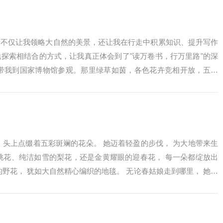
它不仅让我领略大自然的美景，还让我在行走中积累知识、提升写作
探索相结合的方式，让我真正体会到了"读万卷书，行万里路"的深
爸带我到国家博物馆参观。那里绿草如茵，各色花卉竞相开放，五彩
还亲手采...
 头上点缀着五彩斑斓的花朵。 她迈着轻盈的步伐， 为大地带来生
桃花、纯洁如雪的梨花，还是金黄耀眼的迎春花， 每一朵都绽放出
的野花， 犹如大自然精心编织的地毯。 无论春姑娘走到哪里， 她的