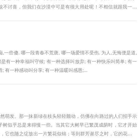
外貌不讨喜，但我们在沙漠中可是有很大用处呢！不相信就跟我一起
..
,一些傻. 哪一段青春不荒唐, 哪一场爱情不受伤. 为人,无悔便是道,
都是有一种幸福叫守候; 有一种选择叫放弃; 有一种快乐叫简单; 有一
 有一种感动叫分享; 有一种温暖叫感恩;...
悄然萌发。那一抹新绿在枝头轻轻颤动，仿佛在向路过的人们招手示
李子树似乎总是来得慢一些。当其它大树早已繁茂成荫时，它才开始
际，它也随之绽放出一片繁花似锦；等到群芳谢尽之时，它的花朵也