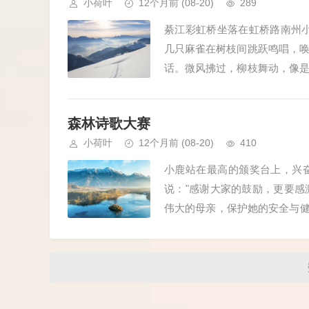
小荷叶
12个月前
(08-20)
289
綦江彩虹桥坐落在虹桥路南州
几只麻雀在树枝间跳跃鸣唱，
话。微风拂过，柳枝舞动，像
极、或挥拍羽毛球，动作娴熟而优
森林诗歌大赛
小荷叶
12个月前
(08-20)
410
小鹿站在最高的颁奖台上，兴
说："感谢大家的鼓励，更要
伟大的母亲，保护她的安全与健
和小熊早早起床，他们要去参...