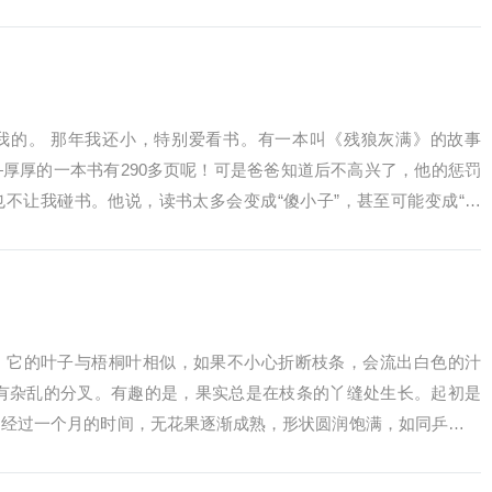
的一份...
我的。 那年我还小，特别爱看书。有一本叫《残狼灰满》的故事
厚厚的一本书有290多页呢！可是爸爸知道后不高兴了，他的惩罚
不让我碰书。他说，读书太多会变成“傻小子”，甚至可能变成“书
意思...
。它的叶子与梧桐叶相似，如果不小心折断枝条，会流出白色的汁
没有杂乱的分叉。有趣的是，果实总是在枝条的丫缝处生长。起初是
。经过一个月的时间，无花果逐渐成熟，形状圆润饱满，如同乒乓球
皮微微裂开，...