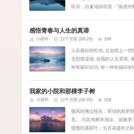
听后，自豪地回应道："虽然
去探索一番吧！""去沙漠有什么趣.
感悟青春与人生的真谛
小荷叶
12个月前
(08-20)
289
人在最好的时光, 总会犯上一些痴
无怨便是德. 在我的人生里面, 
种美丽叫自信; 有一种幸福叫珍惜;
我家的小院和那棵李子树
小荷叶
12个月前
(08-20)
268
微风轻拂过枝头，翠绿的新芽
意。 与其他树木相比，这株
慢慢吐露新叶；当百花盛开之