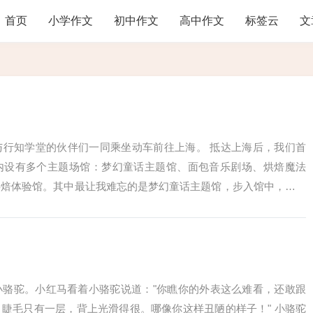
首页
小学作文
初中作文
高中作文
标签云
文
与行知学堂的伙伴们一同乘坐动车前往上海。 抵达上海后，我们首
内设有多个主题场馆：梦幻童话主题馆、面包音乐剧场、烘焙魔法
烘焙体验馆。其中最让我难忘的是梦幻童话主题馆，步入馆中，映入
—红脸颊女孩...
小骆驼。小红马看着小骆驼说道："你瞧你的外表这么难看，还敢跟
睫毛只有一层，背上光滑得很。哪像你这样丑陋的样子！" 小骆驼