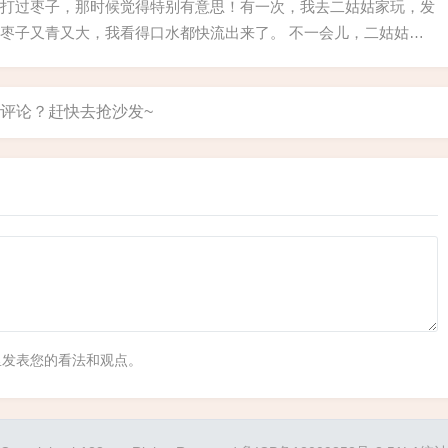
打过枣子，那时候觉得特别有意思！有一次，我去二姑姑家玩，发
枣子又青又大，我看得口水都快流出来了。 不一会儿，二姑姑回
屋里拿了一根竹竿说："来吧，我们去二楼打枣子！"接着，姑姑给在
家准备...
里发表您的看法和观点。