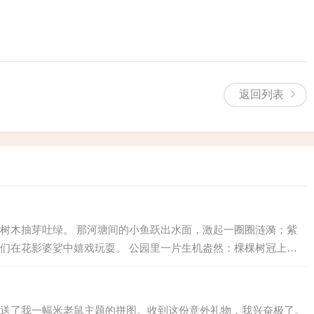
返回列表
树木抽芽吐绿。 那河塘间的小鱼跃出水面，激起一圈圈涟漪；紫
们在花影婆娑中嬉戏玩耍。 公园里一片生机盎然：棵棵树冠上新
草如毯，春雨降临，水珠轻落叶尖；细风拂过，晶莹的水滴顺着叶
蝶在花丛...
送了我一幅米老鼠主题的拼图。收到这份意外礼物，我兴奋极了。