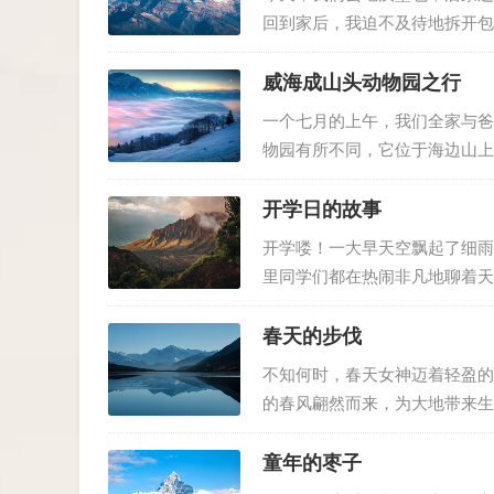
回到家后，我迫不及待地拆开包
老鼠的头拼歪了，赶紧又调整过
而，当我仔细端详这幅作品时，突
威海成山头动物园之行
一个七月的上午，我们全家与爸
物园有所不同，它位于海边山上
于它们的天地里。陆地上有凶猛
袋鼠以及五彩斑斓的孔雀。海洋生
开学日的故事
开学喽！一大早天空飘起了细雨
里同学们都在热闹非凡地聊着天
人有点听不清楚，但还是能听到
了哪些美丽的风景；有的则在分享
春天的步伐
不知何时，春天女神迈着轻盈的
的春风翩然而来，为大地带来生
娘打招呼；各色花朵竞相绽放万
回了北方故里；树木脱下光秃秃的
童年的枣子