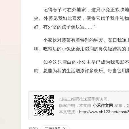
记得春节时在外婆家，这只小兔正欢快
尖。外婆见我如此喜爱，便将它赠予我作礼物
好，有外婆的孩子像块宝……”
小家伙对蔬菜有着特别的钟爱。某日我递上
响。吃饱后的小兔还会用湿润的鼻尖轻蹭我的
如今这只雪白的小公主早已成为我形影
盹，总能为我的生活增添许多欢乐。每当它用
扫描二维码推送至手机访问。
版权声明：本文由
小禾作文网
发布，
本文链接：
http://www.xh123.net/post/
标签:
二年级作文