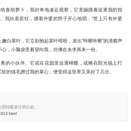
地啃食胡萝卜，我好奇地凑近观察，它竟蹦跳着追逐我的指
。我欣喜若狂，搂着外婆的脖子开心地唱：“世上只有外婆
嫩白菜叶，它立刻抱起菜叶啃咬，发出“咔嚓咔嚓”的清脆声
手心，小脑袋歪着望向我，仿佛在央求再来一份。
不离的小伙伴。它或在花园里追逐蝴蝶，或蜷在阳光毯上打
柔软的绒毛蹭过我的掌心，便觉得这世界又美好了几分。
如需转载请注明出处。
8313.html