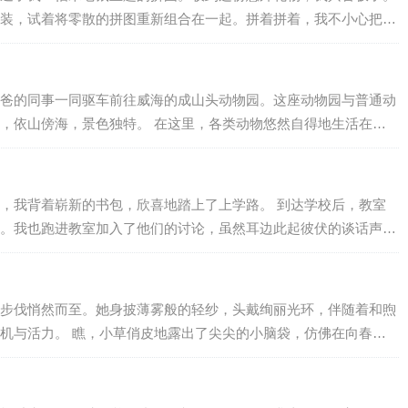
装，试着将零散的拼图重新组合在一起。拼着拼着，我不小心把米
来，继续仔细拼凑。经过一番努力，终于完成了整个拼图。 然
然发现绿...
爸的同事一同驱车前往威海的成山头动物园。这座动物园与普通动
，依山傍海，景色独特。 在这里，各类动物悠然自得地生活在属
的孟加拉虎、豹子和美洲狮等大型猫科动物，还有活泼的小松鼠、
物也在此安...
，我背着崭新的书包，欣喜地踏上了上学路。 到达学校后，教室
。我也跑进教室加入了他们的讨论，虽然耳边此起彼伏的谈话声让
不少有趣的话题：有的同学兴奋地讲述寒假里去了哪里旅游，看到
电脑上发现...
步伐悄然而至。她身披薄雾般的轻纱，头戴绚丽光环，伴随着和煦
机与活力。 瞧，小草俏皮地露出了尖尖的小脑袋，仿佛在向春姑
紫千红的花瓣儿，红的似火、黄的如金；南方翩翩起舞的燕子也飞
外衣，...