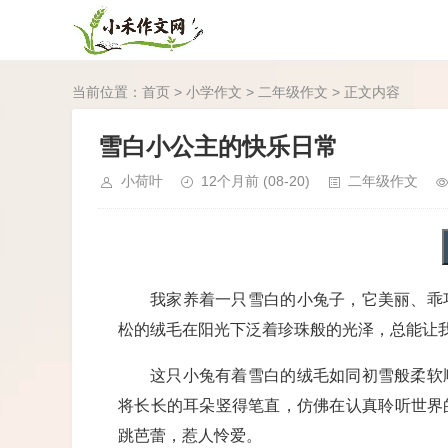
当前位置：
首页
>
小学作文
>
二年级作文
> 正文内容
雪白小公主的快乐日常
小荷叶
12个月前
(08-20)
二年级作文
我家养着一只雪白的小兔子，它美丽、乖
松的绒毛在阳光下泛着珍珠般的光泽，总能让
这只小兔有着雪白的绒毛如同初雪般柔软
将长长的耳朵竖得笔直，仿佛在认真聆听世界
跳芭蕾，惹人怜爱。