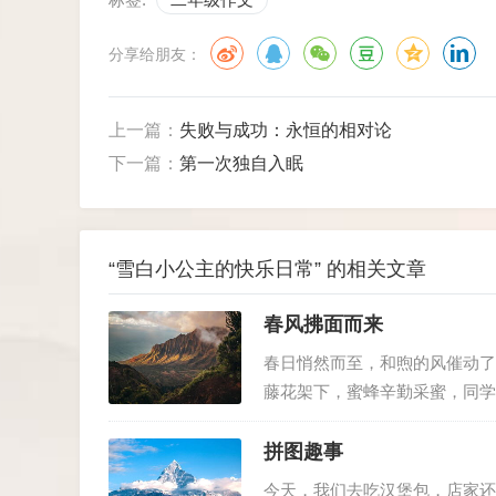
分享给朋友：
上一篇：
失败与成功：永恒的相对论
下一篇：
第一次独自入眠
“雪白小公主的快乐日常” 的相关文章
春风拂面而来
春日悄然而至，和煦的风催动了
藤花架下，蜜蜂辛勤采蜜，同学
叶展翠，各色花卉次第绽放。青
片缓缓滑落。转眼间雨停云开，彩
拼图趣事
今天，我们去吃汉堡包，店家还