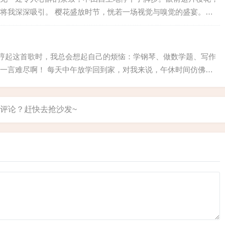
将我深深吸引。 樱花盛放时节，恍若一场视觉与嗅觉的盛宴。浅
纯白如雪纷飞。五瓣花朵精致如画，或含羞半开，或肆意绽放，在
；那边...
当哼起这首歌时，我总会想起自己的烦恼：学钢琴、做数学题、写作
一言难尽啊！ 每天中午放学回到家，对我来说，午休时间仿佛遥
套的英语磁带。吃完饭后，还得继续聆听课外的英语读物。下午一
“一寸...