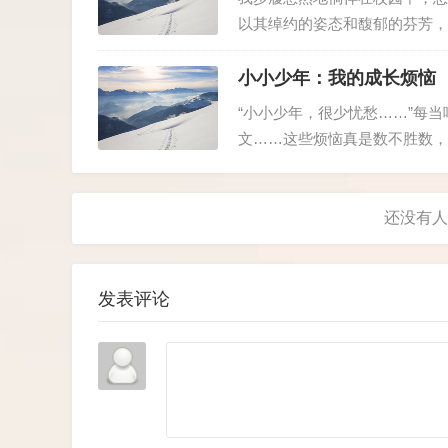
以其绰约的姿态和馥郁的芬芳，
粉似霞，红白相间如云蒸霞霭，
春风中轻轻摇曳。 这边，繁樱似锦
小小少年：我的成长烦恼
“小小少年，很少忧愁……”每
文……这些烦恼真是数不胜数，
不可及。第一件事就是必须听配
到家，屁股还没坐热，妈妈就催道：
发表评论