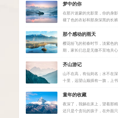
向。 爱是寒冬里的温暖慰藉，当我
梦中的你
在那片迷蒙的光影里，你的身影
褪了色的衣衫和那身深黑的长裤
我，布满老茧的手掌轻抚我的脸
咳几声，又说要让爷爷买你喜欢的…
那个感动的雨天
樱花纷飞的初春时节，淡紫色的
期，家长们总是无微不至地关心
是否和谐相处等问题总让父母们
样享受着这份来自母亲的关爱。 记
齐山游记
山不在高，有仙则名；水不在深
十里，远望山巅插有一旗，上书
家，流水潺潺有声，实乃壮观之
足拍照。花香鸟语，清风徐来，令
童年的收藏
夜深了，我躺在床上，望着那精巧
还只是个贪玩的孩子，在外面只
木櫃里。柜子里装着各色各样的