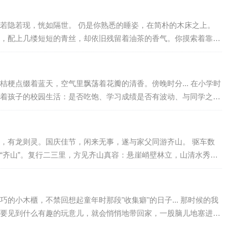
...
若隐若现，恍如隔世。 仍是你熟悉的睡姿，在简朴的木床之上。
，配上几缕短短的青丝，却依旧残留着油茶的香气。你摸索着靠近
颊，气息微弱地说："怎么又瘦了？是不是爷爷做得不够合口？咳
…" 我...
桔梗点缀着蓝天，空气里飘荡着花瓣的清香。傍晚时分... 在小学时
着孩子的校园生活：是否吃饱、学习成绩是否有波动、与同学之间
牵挂不已。因此，大多数家长都会选择亲自送饭给孩子。而我，同
...
，有龙则灵。国庆佳节，闲来无事，遂与家父同游齐山。 驱车数
“齐山”。复行二三里，方见齐山真容：悬崖峭壁林立，山清水秀人
极。 抵齐山，入门而行，道旁百花竞放，色彩斑斓，引得游人驻
人心旷...
的小木櫃，不禁回想起童年时那段"收集癖"的日子... 那时候的我
要见到什么有趣的玩意儿，就会悄悄地带回家，一股脑儿地塞进小
宝贝：有鲜艳夺目的糖果包装纸，有上面画满涂鸦的小纸片，有爱