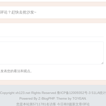
...
里发表您的看法和观点。
Copyright xh123.net Rights Reserved.鲁ICP备12009352号-3
51LA统计
Powered By
Z-BlogPHP
. Theme by
TOYEAN
.
您是本站第5711781名访客
今日有0篇新文章/评论