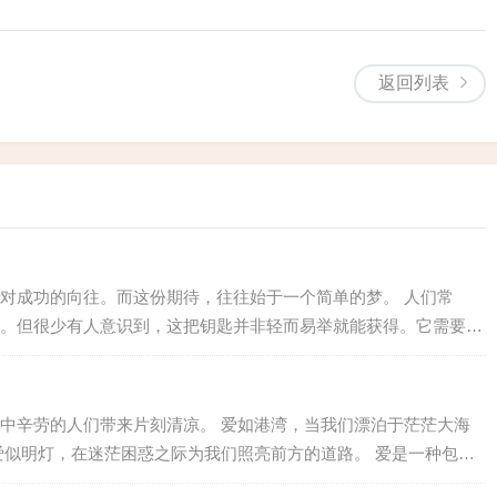
返回列表
对成功的向往。而这份期待，往往始于一个简单的梦。 人们常
。但很少有人意识到，这把钥匙并非轻而易举就能获得。它需要我
的学习和积累来铸就。 有人说，成功就是汗水的凝结。这句话道
人，...
中辛劳的人们带来片刻清凉。 爱如港湾，当我们漂泊于茫茫大海
爱似明灯，在迷茫困惑之际为我们照亮前方的道路。 爱是一种包容
走出重获新生。 爱如希望之光，在黑暗中为我们点亮前行的方