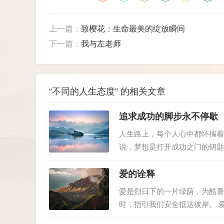
上一篇：
致樱花：生命最美的绽放瞬间
下一篇：
我与左老师
“不同的人生态度” 的相关文章
追求成功的脚步永不停歇
人生路上，每个人心中都怀揣着
说，梦想是打开成功之门的钥匙
们在时光的长河里，用日复一日
出了成功的真谛：没有艰辛付出的
爱的诠释
爱是烈日下的一片绿荫，为酷暑
时，指引我们安全抵达彼岸。 
的力量，让我们从悲伤的阴霾中