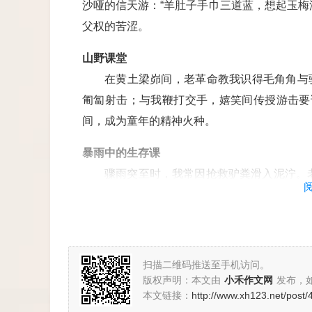
沙哑的信天游：“羊肚子手巾三道蓝，想起玉梅
父权的苦涩。
山野课堂
在黄土梁峁间，老革命教我识得毛角角与
匍匐射击；与我鞭打交手，嬉笑间传授游击要
间，成为童年的精神火种。
暴雨中的生存课
骤雨突至时，我常因抢救驴粪滑入泥泞。老
着驴群狂奔。回圈后，他默默为我烘干衣裳
织，烙在我记忆深处。
生命的告别
扫描二维码推送至手机访问。
当包产到户的浪潮席卷村庄，我背上书包
版权声明：本文由
小禾作文网
发布，
被面，说他身体欠安，却始终未见最后一面。19
本文链接：
http://www.xh123.net/post/
他们的故事在我心中永恒鲜活。