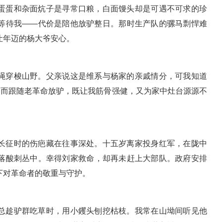
蛋蛋和杂面炕子是寻常口粮，白面馒头却是可遇不可求的珍
等待我——代价是陪他放驴整日。那时生产队的骡马剽悍难
让年迈的杨大爷安心。
绳穿梭山野。父亲说这是维系与杨家的亲戚情分，可我知道
。而跟随老革命放驴，既让我筋骨强健，又为家中灶台源源不
长征时的伤疤藏在往事深处。十五岁离家投身红军，在陇中
落酸刺丛中。幸得刘家救命，却再未赶上大部队。政府安排
下对革命者的敬重与守护。
总趁驴群吃草时，用小钁头刨挖枯枝。我常在山坳间听见他