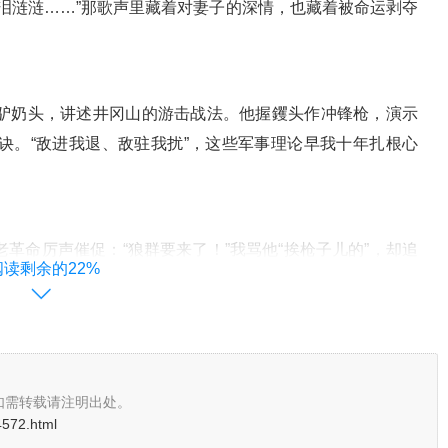
泪涟涟……”那歌声里藏着对妻子的深情，也藏着被命运剥夺
驴奶头，讲述井冈山的游击战法。他握钁头作冲锋枪，演示
诀。“敌进我退、敌驻我扰”，这些军事理论早我十年扎根心
革命厉声催促：“狼群要来了！”我骂他“挨枪子儿的”，却追
阅读剩余的22%
，看我吞下面片。那背影里，革命者的威严与祖父的慈爱交
走进学堂，与老革命再未谋面。师范毕业那年，杨大奶送来
如需转载请注明出处。
90年与2005年的两捧黄土，埋葬了革命者与守望者，却让
4572.html