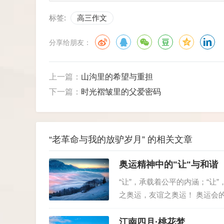
标签:
高三作文
永恒的牵念
红日映照着陇中天际，老革命放驴的身影
分享给朋友：
佝偻却挺拔的背影。若黄泉之下有路，我愿牵
响在放牧的晚风里。
上一篇：
山沟里的希望与重担
下一篇：
时光褶皱里的父爱密码
“老革命与我的放驴岁月” 的相关文章
奥运精神中的"让"与和谐
“让”，承载着公平的内涵；“让
之奥运，友谊之奥运！ 奥运会
人民的心灵距离。奥运精神与“
耶娃虽多次夺冠，但...
江南四月·桃花梦