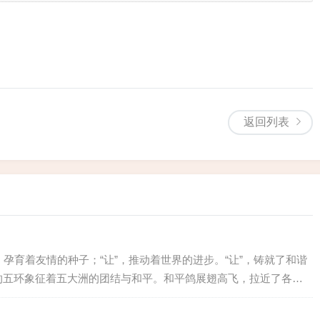
仿佛仍在山梁游荡。如今站在新时代的田野上，我总想起那
着驴群，陪您再走一遍当年的山径，让革命者的故事永远回
返回列表
”，孕育着友情的种子；“让”，推动着世界的进步。“让”，铸就了和谐
的五环象征着五大洲的团结与和平。和平鸽展翅高飞，拉近了各国
让”的光芒交织在一起，闪耀在体育赛场上。 俄罗斯蹦床女将卡拉瓦