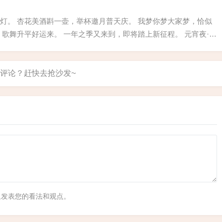
自...
灯。 杏花美酒斟一壶，举杯邀月普天庆。 我梦你梦大家梦，恰似
，歌舞升平好运来。 一年之季又来到，即将踏上新征程。 元宵夜·秦
，歌舞喧嚣。 六朝金粉，十里秦淮，水洗凝脂。 八绝特色天下美，
里发表您的看法和观点。