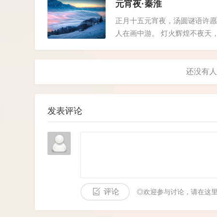
处远眺大地，整个世界仿佛只剩下
元宵夜·秦淮
正月十五元宵夜，汤圆谜语许愿
人在画中游。 灯火辉煌不夜天
淮 上元节火树银花，玉兔东升
四季平安纳福顺...
发表评论
评论
◎欢迎参与讨论，请在这