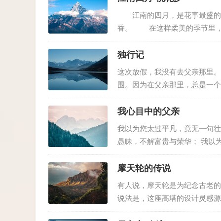
江南的四月，是花事最盛的时
香。 在这样柔美的季节里，
只蝴蝶在空中翩跹起舞，将整个
起无尽的遐思。 记得那年春天
独行记
这次放假，我没有去父亲那里。
围。因为在父亲那里，总是一个
熟人。天空刚放晴，却带着些许
种莫名的孤独感油然而生。 晚上，
我心目中的父亲
我以为您太过平凡，竟无一句壮
愚昧，不解富贵与荣华； 我以
日出，送走月落； 我以为您太
一生未变。 直至您离世...
摩天轮的传说
有人说，摩天轮是为纪念古老的
说法是，这座高塔的设计灵感源
人一起飞跃天际。 传说中，坐