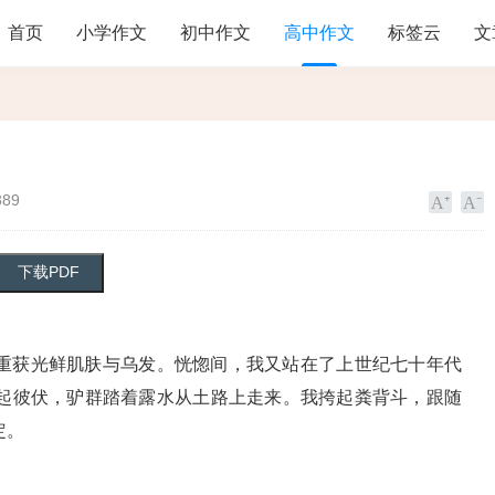
首页
小学作文
初中作文
高中作文
标签云
文
389
重获光鲜肌肤与乌发。恍惚间，我又站在了上世纪七十年代
起彼伏，驴群踏着露水从土路上走来。我挎起粪背斗，跟随
定。