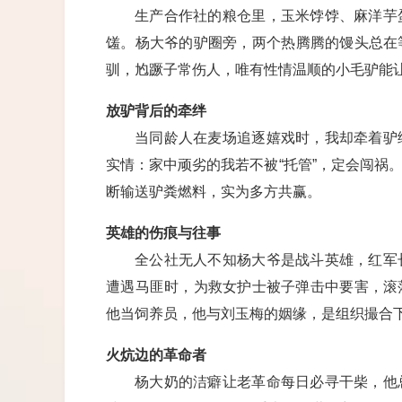
生产合作社的粮仓里，玉米饽饽、麻洋芋
馐。杨大爷的驴圈旁，两个热腾腾的馒头总在
驯，尥蹶子常伤人，唯有性情温顺的小毛驴能
放驴背后的牵绊
当同龄人在麦场追逐嬉戏时，我却牵着驴
实情：家中顽劣的我若不被“托管”，定会闯祸
断输送驴粪燃料，实为多方共赢。
英雄的伤痕与往事
全公社无人不知杨大爷是战斗英雄，红军
遭遇马匪时，为救女护士被子弹击中要害，滚
他当饲养员，他与刘玉梅的姻缘，是组织撮合
火炕边的革命者
杨大奶的洁癖让老革命每日必寻干柴，他