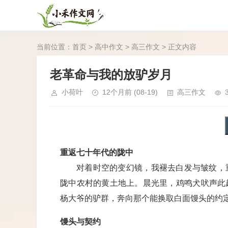
当前位置：
首页
>
高中作文
>
高三作文
> 正文内容
老革命与我的放驴岁月
小荷叶
12个月前
(08-19)
高三作文
重返七十年代的陇中
对着时空的变幻镜，我褪去白发与皱纹，
陇中农村的黄土地上。晨光里，鸡鸣犬吠声此
杨大爷的驴群，奔向那个能换取白面馒头的约
馒头与契约