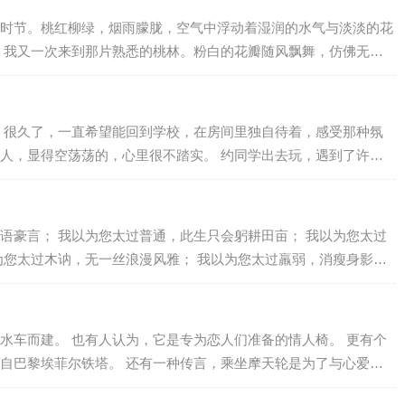
节。桃红柳绿，烟雨朦胧，空气中浮动着湿润的水气与淡淡的花
我又一次来到那片熟悉的桃林。粉白的花瓣随风飘舞，仿佛无数
世界装扮得如诗如画。我独倚树下，任花絮轻轻落在肩头，心中泛
，你也...
 很久了，一直希望能回到学校，在房间里独自待着，感受那种氛
人，显得空荡荡的，心里很不踏实。 约同学出去玩，遇到了许多
灰暗，阳光懒洋洋地洒在身上，温暖而柔和。看着来往的行人，一
我们...
语豪言； 我以为您太过普通，此生只会躬耕田亩； 我以为您太过
为您太过木讷，无一丝浪漫风雅； 我以为您太过羸弱，消瘦身影唤
过贫穷，家徒四壁，身无分文； 我以为您太过低贱，农民之称谓您
水车而建。 也有人认为，它是专为恋人们准备的情人椅。 更有个
自巴黎埃菲尔铁塔。 还有一种传言，乘坐摩天轮是为了与心爱之
在摩天轮上就意味着拥有了幸福。随着座椅缓缓升起，在越来越高