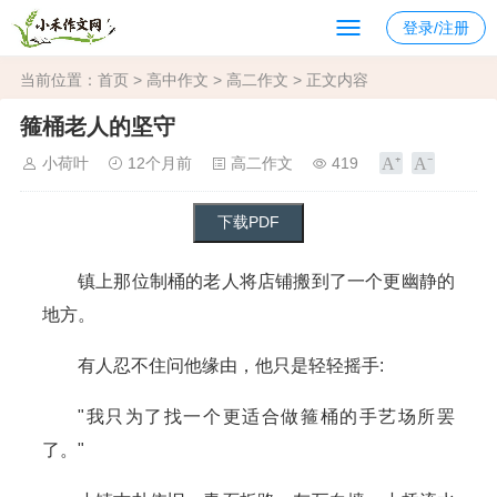
登录/注册
当前位置：
首页
>
高中作文
>
高二作文
> 正文内容
箍桶老人的坚守
小荷叶
12个月前
高二作文
419
镇上那位制桶的老人将店铺搬到了一个更幽静的
地方。
有人忍不住问他缘由，他只是轻轻摇手:
"我只为了找一个更适合做箍桶的手艺场所罢
了。"