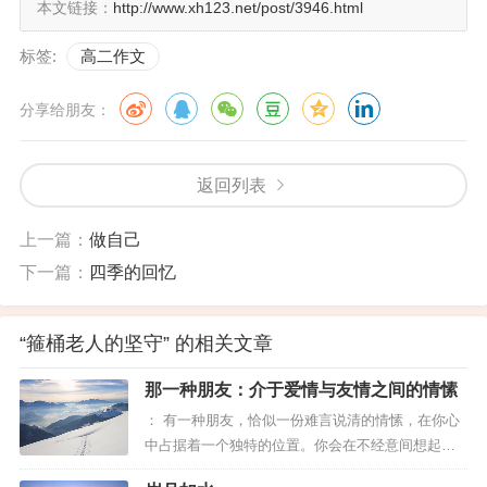
本文链接：
http://www.xh123.net/post/3946.html
跨过那些标有"请勿触摸"字样的展柜,
标签:
高二作文
来到老人清幽宁静的工作间.
分享给朋友：
铺子外是安静优美的景色,正是制作手艺的理想之
地.
返回列表
老人正歇息着，手拿旱烟袋
上一篇：
做自己
见到我来，他笑着招呼：
下一篇：
四季的回忆
"丫头，这儿环境多合适."
“箍桶老人的坚守” 的相关文章
就像一只懂得自我保护的蝶,
那一种朋友：介于爱情与友情之间的情愫
当外界喧嚣侵扰时,
： 有一种朋友，恰似一份难言说清的情愫，在你心
中占据着一个独特的位置。你会在不经意间想起
我们应当学会寻找适宜的环境,
他，那一刻，心里泛起温暖的涟漪，仿佛时光倒