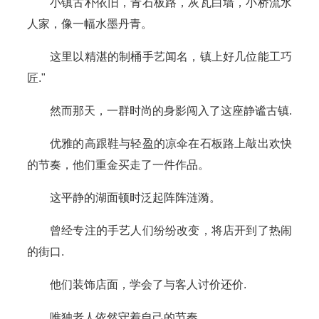
小镇古朴依旧，青石板路，灰瓦白墙，小桥流水
人家，像一幅水墨丹青。
这里以精湛的制桶手艺闻名，镇上好几位能工巧
匠."
然而那天，一群时尚的身影闯入了这座静谧古镇.
优雅的高跟鞋与轻盈的凉伞在石板路上敲出欢快
的节奏，他们重金买走了一件作品。
这平静的湖面顿时泛起阵阵涟漪。
曾经专注的手艺人们纷纷改变，将店开到了热闹
的街口.
他们装饰店面，学会了与客人讨价还价.
唯独老人依然守着自己的节奏.