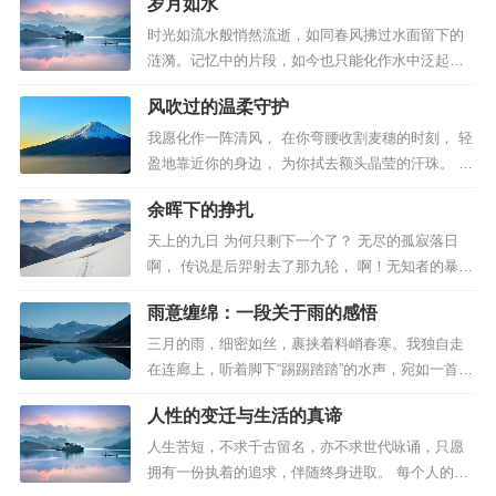
岁月如水
流，回到了那些共同经历的风风雨雨。 每当遇到忧
这样才能保持最本真的自己.
愁和烦恼时，你会不由自主地想起他，渴望他在身
时光如流水般悄然流逝，如同春风拂过水面留下的
旁给你安慰和理解。然而你始终保持着那份沉默，
涟漪。记忆中的片段，如今也只能化作水中泛起的
生怕自己的困扰会扰乱他的平静生活...
涟漪。 曾经我们不知疲倦地通关魂斗罗与坦克大
风吹过的温柔守护
战，如今却觉得力不从心； 在山上那片绿意盎然的
土地上，昔日三五成群、用小花编织成项链的美好
我愿化作一阵清风， 在你弯腰收割麦穗的时刻， 轻
时光，已然成为远方的记忆。 年少时的愿望，是多
盈地靠近你的身边， 为你拭去额头晶莹的汗珠。 我
么渴望快快长大。但当我们真...
愿化作一阵清风， 在你那布满岁月痕迹的木桌前，
余晖下的挣扎
凝视你微微佝偻的身影， 如同泛黄的老照片， 轻轻
拂过你的脸颊， 为你将耳边纷乱的白发， 温柔地拢
天上的九日 为何只剩下一个了？ 无尽的孤寂落日
向耳后。 我愿化作一阵清风， 在你安详入眠之际...
啊， 传说是后羿射去了那九轮， 啊！无知者的暴行
令大地承受无休止的煎熬。 于是， 世界的阴暗疯狂
雨意缠绵：一段关于雨的感悟
肆虐， 无数潜藏的恶鬼， 如潮般的肆虐， 无情、
贪婪与魍魉并行。 无人能抵抗，无从击败， 只得在
三月的雨，细密如丝，裹挟着料峭春寒。我独自走
一张张虚伪的脸孔下， 苟且偷生。...
在连廊上，听着脚下“踢踢踏踏”的水声，宛如一首轻
柔的乐章在石板路上奏响。雨水在发梢跳跃，编织
人性的变迁与生活的真谛
成一曲清新的小诗。 我喜欢撑伞独行，在连廊与雨
之间筑起一座宁静的小世界。伞下视野里的一切都
人生苦短，不求千古留名，亦不求世代咏诵，只愿
变得朦胧而遥远，仿佛隔绝了喧嚣尘世。那份被保
拥有一份执着的追求，伴随终身进取。 每个人的胸