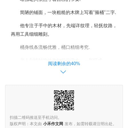
简陋的铺面，一块粗糙的木牌上写着"箍桶"二字.
他专注于手中的木材，先端详纹理，轻抚纹路，
再用工具细细雕刻。
桶身线条流畅优雅，桶口精细考究.
老人划线时的动作如行云流水，一气呵成。
阅读剩余的40%
这位匠人仿佛达到了技艺的至高境界.
他的作品散发着原木清香，静静地展示着传统工
艺的魅力.
当我走进老人的新店铺
扫描二维码推送至手机访问。
穿过喧嚣华丽的店面,
版权声明：本文由
小禾作文网
发布，如需转载请注明出处。