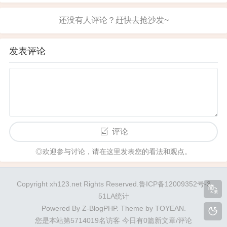
护的安全感让我心安，尽...
膛承载着不同的世界，与各自的习性息息相关。有
人将人分成三六九等，这是否公平？若是有的人生
来身体就有缺陷，难道他们就该自暴自弃？他们会
格外敏感，并受到环境的影响。每个人来到世上并
非孤立个体，都会对他人产生影响。...
发表评论
评论
◎欢迎参与讨论，请在这里发表您的看法和观点。
Copyright xh123.net Rights Reserved.鲁ICP备12009352号-3
51LA统计
Powered By
Z-BlogPHP
. Theme by
TOYEAN
.
您是本站第5714019名访客
今日有0篇新文章/评论