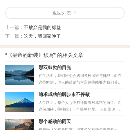
返回列表
上一篇：
不放弃是我的标签
下一篇：
这天，我回家晚了
“《皇帝的新装》续写” 的相关文章
那双鼓励的目光
在生活中，我们难免会遇到各种困难与挑战，而在
这些时刻，他人的鼓励与肯定往往能够为我们带来
重要的力量。记得今年学校举办的综合实践活动，
追求成功的脚步永不停歇
我有幸参与其中。眼下正值活动总结会前夕，生物
组需要制作幻灯片进行演讲展示，我主动承担起了
人生路上，每个人心中都怀揣着对成功的向往。而
这项任务。尽管内心有些忐忑不安，但一想到能得
这份期待，往往始于一个简单的梦。 人们常说，梦
到老师的指导和帮助，便增添了许多信心...
想是打开成功之门的钥匙。但很少有人意识到，这
那个感动的雨天
把钥匙并非轻而易举就能获得。它需要我们在时光
的长河里，用日复一日的学习和积累来铸就。 有人
樱花纷飞的初春时节，淡紫色的桔梗点缀着蓝天，