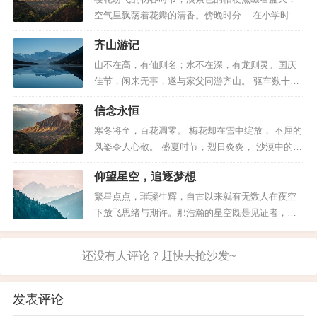
说，成功就是汗水的凝结。这句话道出了成功的真
空气里飘荡着花瓣的清香。傍晚时分... 在小学时
谛：没有艰辛付出的人，...
期，家长们总是无微不至地关心着孩子的校园生
齐山游记
活：是否吃饱、学习成绩是否有波动、与同学之间
是否和谐相处等问题总让父母们牵挂不已。因此，
山不在高，有仙则名；水不在深，有龙则灵。国庆
大多数家长都会选择亲自送饭给孩子。而我，同样
佳节，闲来无事，遂与家父同游齐山。 驱车数十
享受着这份来自母亲的关爱。 记...
里，远望山巅插有一旗，上书“齐山”。复行二三里，
信念永恒
方见齐山真容：悬崖峭壁林立，山清水秀人家，流
水潺潺有声，实乃壮观之极。 抵齐山，入门而行，
寒冬将至，百花凋零。 梅花却在雪中绽放， 不屈的
道旁百花竞放，色彩斑斓，引得游人驻足拍照。花
风姿令人心敬。 盛夏时节，烈日炎炎， 沙漠中的仙
香鸟语，清风徐来，令人心旷...
人掌， 默默积蓄生命的能量。 当人们问起： 何物
仰望星空，追逐梦想
坚韧无双？ 小小花朵给出了答案： 信念常驻， 何
惧艰难？...
繁星点点，璀璨生辉，自古以来就有无数人在夜空
下放飞思绪与期许。那浩瀚的星空既是见证者，也
是永恒的激励者，守护着人类对美好未来的向往与
追求。 人类最初的梦想如同幼苗破土，带着天真无
邪的力量。看到鸟儿翱翔天际，我们便渴望拥有一
片属于自己的天空；看见鱼群遨游深海，我们就梦
见能像它们一样自由徜徉。正...
发表评论