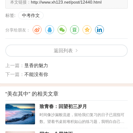
本文链接：
篮，那是世界上绝无仅有的奇观。留恋的一刹
http://www.xh123.net/post/12440.html
那间飘落水面，水面上原本清晰的界限像是宣
标签:
中考作文
纸中的一点淡墨，渐渐扩散，俄而竞模糊不清
分享给朋友：
了。“刷刷刷”，那声音，似在耳边，又恍若隔
世，像母亲对娇儿的絮絮细语，又像明月下的
清风拂过荷塘，低回婉转。
返回列表
碧潭之关，美不胜收。她让你尽享春色，流
上一篇：
垦香的魅力
连忘返。
下一篇：
不能没有你
【技巧借鉴】
这篇写景作文之所以能够获得满分，除了结
“美在其中” 的相关文章
构上的美感，主要得益于修辞手法的运用。纵
致青春：回望初三岁月
观全文，像“粼粼波光，如飞花，似碎玉”、“水
时间像沙漏般流逝，留给我们复习的日子已屈指可
面上原本清晰的界限像是宣纸中的一点淡墨”之
数。望着书桌前堆积如山的练习题，我明白自己距
离理想中的目标还有太多不足。那些曾经以为可以
类的比喻，精美贴切，读来诗意盎然。精美的