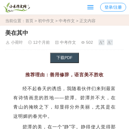
登录/注册
当前位置：
首页
>
初中作文
>
中考作文
> 正文内容
美在其中
小荷叶
12个月前
中考作文
502
推荐理由：善用修辞，语言美不胜收
经不起春天的诱惑，我随着伙伴们来到最富
有诗情画意的胜地——碧潭。碧潭并不大，在
青山的掩映之下，却显得分外美丽，尤其是在
这明媚的春光中。
碧潭的美，在一个“静”字。静得使人觉得那