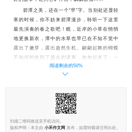
碧潭之美，还在一个“早”字。当别处还显轻
寒的时候，你不妨来碧潭漫步，聆听一下这里
最先演奏的春之歌吧！瞧，近岸的小草在悄悄
地更换新衣，潭中的水草也早已在不知不觉中
露出了嫩芽，露出盎然生机。翩翩起舞的蝴蝶
不知何时收到了盛会的请柬，匆匆赶来了，一
阅读剩余的50%
会儿停在水面的草茎上荡秋千，一会儿扇着翅
膀飞来飞去，偶尔还会掠过几只呢喃的燕子，
于是“留连戏蝶时时舞，自在娇莺恰恰啼”之类的
句子就会涌上你的心头。
春雨中的碧潭又是另外一番景象。千丝万缕
的银线，密密麻麻地在天空斜织着，淅淅沥
扫描二维码推送至手机访问。
沥，纷纷扬扬。雨花仙子迫不及待地摇动花
版权声明：本文由
小禾作文网
发布，如需转载请注明出处。