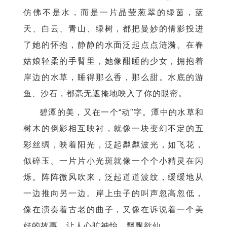
仿佛不是水，而是一片晶莹葱翠的绿茵，蓝
天、白云、青山、绿树，都把曼妙的倩影投进
了她的怀抱，静静的水面泛起点点涟漪。在春
姑娘轻柔的手臂里，她像酣睡的少女，拥抱着
岸边的水草，睡得那么香，那么甜。水底的游
鱼、沙石，都毫无遮掩地映入了你的眼帘。
碧潭的美，又在一个“动”字。潭中的水草和
树木的倒影相互映衬，就像一块变幻不定的五
彩丝绸，映着阳光，泛起粼粼波光，如飞花，
似碎玉。一片片小光斑就像一个个小精灵在闪
烁。阵阵微风吹来，泛起道道波纹，缓缓地从
一边推向另一边。岸上虫子的叫声忽高忽低，
像在演奏着古老的曲子，又像在诉说着一个美
好的故事，让人心旷神怡，飘飘欲仙……