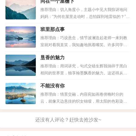
同在一个屋檐下
轻易跨越的障碍，如今却成了横亘在心头的一道
拟人句比比皆是，像“曼妙的倩影投进了她的怀
坎。回望这一年多来的点点滴滴，无论是欢笑还是
推荐理由：切入角度小，主题小中见大我惊讶地问
抱”、“翩翩起舞的蝴蝶不知何时收到了盛会的请
泪水，都让这段初中时光变得如此珍贵。 我很喜欢
妈妈：“为何在屋里走动时，总怕踩到地雷似的？”妈
这样的初三岁月，在这段不算太长...
妈笑着回答说：“大家不是同在一个屋檐下吗？”我虽
柬”之类的句子，情感充沛，生机盎然，洋溢着
班里那点事
然理解妈妈的心意，却还是认为她过于讲究了。妈
对自然与生命的赞美。再加上“留连戏蝶时时
妈见我一脸随意，挺认真地接着说：“我们家的地面
推荐理由：巧设悬念，情节波澜迭起老师一来到教
是张爷爷家的屋顶，走路声音大了，爷爷奶奶受不
室就对着我直笑，我知趣地抿着嘴笑。许多同学注
舞，自在娇莺恰恰啼”之类诗句的引用，语言更
了。”我撅着嘴反驳，为什么...
意到了，都惊奇地看着我。含雪拧了我一下说：“你
是锦上添花，美得让人惊讶了。透过这篇佳
垦香的魅力
这丫头，又有什么鬼把戏了？”没人知道，昨天的考
作，大家或许会明白一个道理：修辞，不失为
试，我得到的将是零分。老师笑着对大家说：“昨天
推荐理由：用词讲究，句式交错生辉我徜徉于黑白
的考试非常成功，其中最引人注目的是一份很特别
相间的世界里，独享翰墨飘香的魅力。这还得从爷
美化语言的法宝。
的试卷。这份答卷一百道题全错了...
爷说起。他一笔好行书，飘若浮云，矫若惊龙。看
不能没有你
【适应考题】
爷爷写字，是一种难得的享受。他虽年已七十，但
精神矍铄；五指握管，轻轻展纸濡毫，落笔藏锋，
推荐理由：情景交融，内容宛如画卷傍晚时分的
本文可以应对“最美的季节”、“美景”、“记忆
运笔牵丝，收笔出勾，一气呵成。每一招，每一
云，就像天边悬挂的织女锦缎，用太阳的色彩染得
里的风景”、“风景如画”、“色彩”、“有一种生
式，恰如演练张三丰的太极拳，行云流水，...
通红通红的；又像儿时最爱吃的棉花糖，感觉触手
可及，其实仍在远处飘着。“万云归西”的景色令我陶
活”、“绿色”等作文题。
醉。不远处的黄豆田里，一个单薄的身影正在暮色
下忙碌着。夕阳的余晖洒在空旷的田野和她的身