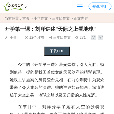
登录/注册
当前位置：
首页
>
小学作文
>
三年级作文
> 正文内容
开学第一课：刘洋讲述"天际之上看地球"
小荷叶
12个月前
三年级作文
271
今年的《开学第一课》星光熠熠，引人入胜。特
别值得一提的是我国首位女航天员刘洋的精彩表现。
她以主讲嘉宾的身份登台亮相，在万众期待中为观众
带来了令人难忘的演讲。她的讲述如诗如画，深情讲
述了太空之美、地球之魅以及回归后的人性光辉。
在节目中，刘洋分享了她在太空的独特视