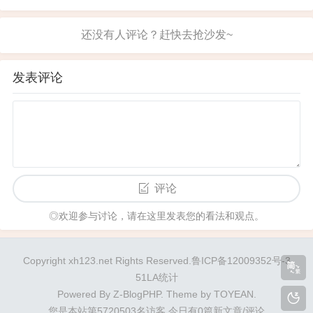
成员的特点。内置的机器人服务员察言观...
水污染。位于贯溪市场小桥旁的那条河水，如今变
得浑浊不堪，犹如黄河一般黄色，与过去清澈见
底、鱼儿游弋的情景形成鲜明对比。 造成这种状况
的原因主要包括两方面：一是附近排水管排放的污
水未经有效处理；二是部分市...
发表评论
评论
◎欢迎参与讨论，请在这里发表您的看法和观点。
Copyright xh123.net Rights Reserved.鲁ICP备12009352号-3
51LA统计
Powered By
Z-BlogPHP
. Theme by
TOYEAN
.
您是本站第5720503名访客
今日有0篇新文章/评论