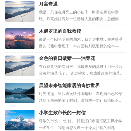
月宫奇遇
舞；萝卜花开得雪白，远远望去恍若银波荡漾。燕
子从南方赶来，掠过蓝天，在春风中自由翱翔。 春
我是一只住在月亮上的小仙子，时常在月宫中游
天在哪里？她藏在果园深处，在流淌的小溪里。粉
玩。月亮姐姐宛如一位善解人意的朋友，总能倾听
红的桃花竞相开放，仿佛天空中的霞...
我的心事。 每当来到月亮上，月亮姐姐总是静静凝
木偶罗里的自我救赎
望人间，默默守护着这片美丽的土地。 那日，我与
月亮姐姐倾诉心事时，意外发现了一只玉兔。 我定
那是一个阳光明媚的周末，我走进书城，在琳琅满
睛一看，这只玉兔竟然是嫦娥仙子宫中的那只！ 我
目的书籍中发现了一本封面特别吸引我的绘本——
小心翼翼地将它抱起，带...
《木偶森林》。 这是一本温暖人心的童话故事。讲
金色的春日馈赠——油菜花
述了橡树人罗里被白头翁赋予了说话和使用魔法的
能力，并得到了两张神奇乐谱的经历。其中一张能
在百花竞艳的春日里，我最衷爱的莫过于那一片片
让人失去记忆，另一张则可以恢复记忆。 故事发生
金黄的油菜花了。 远远望去，那成畦连绵的油菜花
在一片神秘的森林中，一棵不起...
犹如一片金色的海洋，随风摇曳，熠熠生辉。走近
展望未来智能家居的奇妙世界
细瞧，每一株油菜花都开得热闹非凡。花朵密密匝
匝地缀满枝头，仿佛串串金色的铃铛。 这些细碎的
时光飞逝，当我再次睁开眼睛时，发现自己已经穿
小花儿，黄得纯净、亮得醒目。凑近一闻，缕缕清
越到了未来的某个时刻。眼前的一切让我惊叹不
香沁人心脾，令我不由自主地想...
已，一栋栋房屋造型独特，科技感十足。你是否也
小学生致市长的一封信
跟我一样对这些未来的建筑感到好奇呢？让我们一
起走进去看看吧。 未来的住宅完全由智能系统掌
尊敬的市长： 您 好。 我是江门市蓬江区东风小学
控，就像一个贴心的管家，能够精准识别每位家庭
一名学生。我想向您反映一个令人担忧的问题——