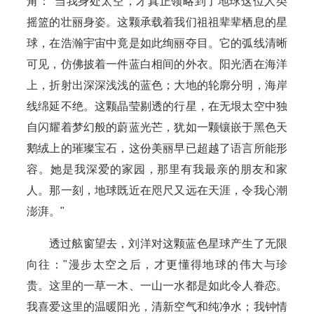
角："当我身处太空，才真正领略到了地球这位人类
摇篮的壮丽身姿。这颗承载着我们祖祖辈辈栖息的星
球，在浩瀚宇宙中竟是如此绚丽夺目。它的弧线清晰
可见，仿佛披着一件蓝白相间的外衣。阳光洒在海洋
上，折射出深深浅浅的蓝色；大地的轮廓分明，海岸
线绵延不绝。这颗晶莹剔透的行星，在无垠太空中独
自闪耀着梦幻般的蔚蓝光芒，犹如一颗镶嵌于黑色天
鹅绒上的璀璨宝石，这份美丽早已超越了语言所能形
容。她是我深爱的家园，那里有我最亲的朋友和家
人。那一刻，地球既近在咫尺又远在天涯，令我心潮
澎湃。"
透过舷窗望去，刘洋对这颗蓝色星球产生了无限
向往："漫步太空之后，才更懂得地球的伟大与珍
贵。这里的一草一木、一山一水都是如此令人眷恋。
我喜爱这里的温暖阳光，清新空气和纯净水；我钟情