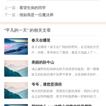
上一篇：
看望生病的同学
下一篇：
假如我是一位魔法师
“平凡的一天” 的相关文章
春天在哪里
春天在哪里？春天在广阔的田野间，在无垠的天空
中。你瞧，青草探出了脑袋，像是大地披上了一层
绿地毯；油菜花田金黄一片，彩蝶穿梭其中翩然起
美丽的卧牛山
舞；萝卜花开得雪白，远远望去恍若银波荡漾。燕
子从南方赶来，掠过蓝天，在春风中自由翱翔。 春
满山遍野的松柏林在秋天依然碧绿盎然。那一棵棵
天在哪里？她藏在果园深处，在流淌的小溪里。粉
挺立的松柏仿佛不知季节更替，当其他树木的叶子
红的桃花竞相开放，仿佛天空中的霞...
纷纷凋零时，它们依然绿意盎然，远远望去就像一
爷爷，请您坚强些
支身披绿甲的士兵队伍。 卧牛山更是菊花的完美世
界。你看那一片片绚丽多彩的菊花，在秋风中轻轻
每次回到奶奶家，望着您沉默的身影，我的心里总
摇曳，散发出醉人的香气。她们竞相绽放，仿佛在
会泛起阵阵酸楚。那无声的氛围像一把锋利的刀，
向我展示着大自然的美丽与芬芳。淡...
狠狠地刺在每个想为您分担的心上。 您一直是家中