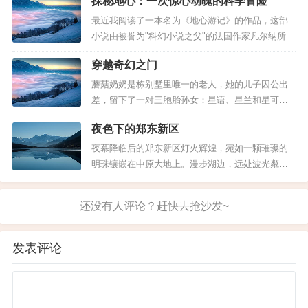
探秘地心：一次惊心动魄的科学冒险
辈分最高的长辈，也是我和弟弟心中最尊敬的对
象。看着年迈的您整日沉浸在悲伤之中，仿佛整个
最近我阅读了一本名为《地心游记》的作品，这部
世界都变得灰暗起来。我们试着猜想，是生活的艰
小说由被誉为"科幻小说之父"的法国作家凡尔纳所
辛让您忧郁？是身体的病痛让您煎...
著。 故事的核心围绕着地质学家李登布洛克教授展
穿越奇幻之门
开。他在一本古籍中发现了一张羊皮纸，上面记录
了前往地球内部旅行的经历。受此启发，他决定尝
蘑菇奶奶是栋别墅里唯一的老人，她的儿子因公出
试同样的冒险。与他的侄子以及向导汉斯一同从汉
差，留下了一对三胞胎孙女：星语、星兰和星可。
堡出发，在冰岛找到一位经...
这三个小女孩每天围坐在知识渊博且慈祥的蘑菇奶
夜色下的郑东新区
奶身边，听着她讲述各种童话故事。从《拇指姑
娘》到《天鹅王子》，这些美妙的故事陪伴着她们
夜幕降临后的郑东新区灯火辉煌，宛如一颗璀璨的
度过了无数个快乐的下午。 然而时光飞逝，随着三
明珠镶嵌在中原大地上。漫步湖边，远处波光粼粼
个女孩一天天长大，往日那些充满想象...
的龙湖美得令人陶醉，五颜六色的灯光映照在水面
上，如同撒落的彩带随波荡漾。 那两座高耸入云的
大楼格外引人注目，顶部闪烁的光芒仿佛赋予了它
们生命。远远望去，双塔倒映在湖面之上，宛如一
对守护者守望着这片璀璨的区...
发表评论