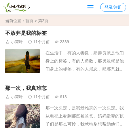
登录/注册
当前位置：
首页
> 第2页
不放弃是我的标签
小荷叶
11个月前
2339
在生活中，有的人善良，那善良就是他们
身上的标签，有的人勇敢，那勇敢就是他
们身上的标签，有的人却恶，那邪恶就是
他们身上的标签，有的人胆小，那胆小就
是他们身上的标签……等，每个人在生活
那一次，我真难忘
中都会有自己的标签，有好的，有坏的。
小荷叶
11个月前
613
而不放弃就是我的标签。早晨，太阳把光
那一次决定，是我最难忘的一次决定。我
芒洒到这个世界上，我像往常一样吃过早
从电视上看到那些被爸爸、妈妈遗弃的孩
饭与爸爸在路...
子们是那么可怜，我就特别想帮助他们。