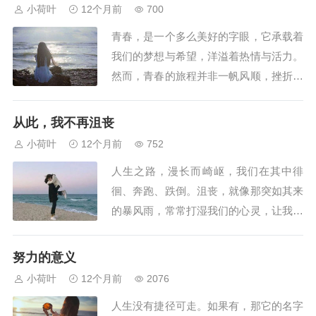
呼喊？这些在眼眶里溢出的、眉目里涌现
小荷叶
12个月前
700
的梦想不正是我们要一生追逐的吗？（点
青春，是一个多么美好的字眼，它承载着
评：问句开头，有夺人眼球、引出话题、
我们的梦想与希望，洋溢着热情与活力。
避免平...
然而，青春的旅程并非一帆风顺，挫折如
同荆棘一般，不时地刺痛我们，但也正是
这些挫折，让青春更加精彩。挫折是成长
从此，我不再沮丧
的磨砺。每一次挫折都是一次挑战，它考
小荷叶
12个月前
752
验着我们的意志和能力。就像蝴蝶在破茧
人生之路，漫长而崎岖，我们在其中徘
而出之前，必须经历在茧中的挣扎。科学
徊、奔跑、跌倒。沮丧，就像那突如其来
家爱迪生在发...
的暴风雨，常常打湿我们的心灵，让我们
陷入黑暗的泥沼。然而，经历过一次刻骨
铭心的挫折后，我告诉自己：从此，我不
努力的意义
再沮丧。那是一次重要的考试，我满怀信
小荷叶
12个月前
2076
心地走进考场，又垂头丧气地走了出来。
人生没有捷径可走。如果有，那它的名字
成绩公布的那一刻，那可怜的分数如同一