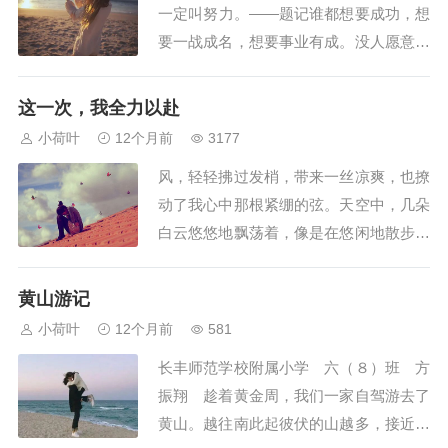
一定叫努力。——题记谁都想要成功，想
把利刃，狠狠地...
要一战成名，想要事业有成。没人愿意失
败，过碌碌无为的生活，变得一无所有。
所谓的“失败是成功之母”不过是人们为了
这一次，我全力以赴
掩盖失败后的无奈与失落的说辞罢了。我
小荷叶
12个月前
3177
要在黑夜中向着梦想的星星奔跑。我相信
风，轻轻拂过发梢，带来一丝凉爽，也撩
有天生的人才，在你的身边，像神明一样
动了我心中那根紧绷的弦。天空中，几朵
不可超越，...
白云悠悠地飘荡着，像是在悠闲地散步，
阳光毫无保留地倾洒下来，给校园的操场
披上了一层金色的薄纱。站在８００米跑
黄山游记
道的起点，我望着那长长的跑道，心在胸
小荷叶
12个月前
581
腔里剧烈地跳动着，仿佛要蹦出嗓子眼
长丰师范学校附属小学 六（８）班 方
儿。这是体育中考的测试现场，８００米
振翔 趁着黄金周，我们一家自驾游去了
于我而言，就像...
黄山。越往南此起彼伏的山越多，接近黄