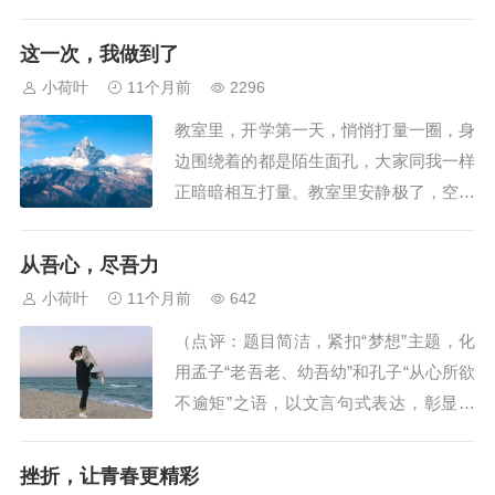
可我还是一个学生，又没有收入，怎么帮
助他们呢？正好，×× 俱乐部组织了一
这一次，我做到了
次义卖报纸活动，我决定去报名，因为这
小荷叶
11个月前
2296
次义卖报纸挣的钱会全部捐给福利院的孩
教室里，开学第一天，悄悄打量一圈，身
子们。星期天一大早，我就来到了俱乐部
边围绕着的都是陌生面孔，大家同我一样
门口，领了３...
正暗暗相互打量。教室里安静极了，空气
里充斥着一种尴尬的气氛。这时，班主任
面带微笑地走进教室。“同学们好，我是
从吾心，尽吾力
你们的班主任。今天是新学期第一天，为
小荷叶
11个月前
642
了更快了解彼此，从我开始，咱们先做个
（点评：题目简洁，紧扣“梦想”主题，化
自我介绍吧。”“对了”，班主任一拍双手，
用孟子“老吾老、幼吾幼”和孔子“从心所欲
又补充道...
不逾矩”之语，以文言句式表达，彰显文
言功底，典雅不俗。）你是否在夜阑时分
听到自己波澜汹涌的雄心之海里最虔诚的
挫折，让青春更精彩