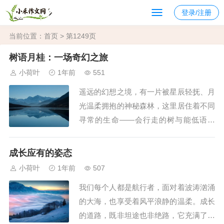
登录/注册
当前位置：
首页
> 第1249页
树语月桂：一场奇幻之旅
小荷叶
1年前
551
遥远的幻想之境，有一片被星辰轻抚、月
光温柔拥抱的神秘森林，这里居住着不同
寻常的生命——会行走的树与能低语的
桂。而我，一个偶然闯入这片奇幻世界的
旅者，即将揭开它们的秘密。夜幕降临，
成长应有的姿态
我被一阵清冽而甜美的香气引领，来到了
小荷叶
1年前
507
森林深处的一片空地。那里，一株异常高
我们每个人都是航行者，面对着波涛汹涌
大的桂树立于中央，它的枝叶间似乎散发
的大海，也享受着风平浪静的温柔。成长
着淡淡的银辉，...
的道路，既非坦途也非绝路，它充满了无