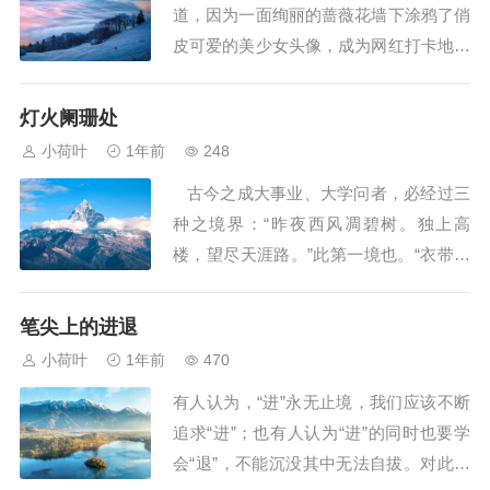
道，因为一面绚丽的蔷薇花墙下涂鸦了俏
所知，更别提欣...
皮可爱的美少女头像，成为网红打卡地。
上述材料引发你怎样的联想和思考，请写
一篇文章，或记述经历，或讲述故事，或
灯火阑珊处
发表看法。 要求：(1)角度自定，题目自
小荷叶
1年前
248
拟；(2)除诗歌外，文体自选；(3)不少于6
古今之成大事业、大学问者，必经过三
00字；(4...
种之境界：“昨夜西风凋碧树。独上高
楼，望尽天涯路。”此第一境也。“衣带渐
宽终不悔，为伊消得人憔悴。”此第二境
也。“众里寻他千百度，蓦然回首，那人
笔尖上的进退
却在灯火阑珊处。”此第三境也。此等语
小荷叶
1年前
470
皆非大词人不能道。然遽以此意解释诸
有人认为，“进”永无止境，我们应该不断
词，恐为晏欧诸公所不许也。...
追求“进”；也有人认为“进”的同时也要学
会“退”，不能沉没其中无法自拔。对此，