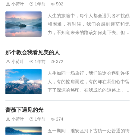
有独立的思想和坚定的立场。在这个多元
小荷叶
1年前
502
化的世界中，各种声音交织在一起，有时
人生的旅途中，每个人都会遇到各种挑战
会让人感到迷茫和困惑。但真正的英雄，
和困难，有时候，我们会感到迷茫和无
不会随波逐流...
力，不知道未来的路该如何走下去。但总
有一些人，像灯塔一样出现在我们的生命
中，给予我们力量，指引我们方向，教会
那个教会我看见美的人
我们即使在最黑暗的时刻也要勇敢地往前
小荷叶
1年前
372
走。对于我而言，这样的人是我的父亲。
人生如同一场旅行，我们沿途会遇到许多
父亲是一名普通的工人，每天早出晚归，
人，有的擦肩而过，有的却在我们心中留
辛勤工作，为了...
下了深深的烙印。在我成长的道路上，有
这样一个人，她用她的智慧和爱心，教会
了我如何看见生活中的美，这个人就是我
蔷薇下遇见的光
的美术老师——李老师。那是初一的秋
小荷叶
1年前
274
天，我带着对新环境的好奇与不安走进了
五一期间，淮安区河下古镇一处普通的街
中学的大门。那时的我，对艺术几乎一无