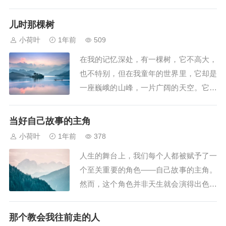
数的选择与挑战，如同诗句中所述，“我
与一株顶高的树并排立着，却没有靠
儿时那棵树
着”，这不仅是月夜下的静谧画面，更是
小荷叶
1年前
509
成长应有的姿态——独立而不倚靠，坚定
在我的记忆深处，有一棵树，它不高大，
而不迷失。独立是成长的基石。如同那株
也不特别，但在我童年的世界里，它却是
顶高的树，它之所...
一座巍峨的山峰，一片广阔的天空。它不
仅承载着我儿时的梦想与幻想，更在我成
长的岁月中，赋予了我无尽的勇气和力
当好自己故事的主角
量。那棵树，它矗立在老家的院子里，枝
小荷叶
1年前
378
繁叶茂，像一位慈祥的长者，守护着每一
人生的舞台上，我们每个人都被赋予了一
个孩子的纯真。春天，它抽出新芽，嫩绿
个至关重要的角色——自己故事的主角。
的叶子像是孩子...
然而，这个角色并非天生就会演得出色，
它需要我们不断地去探索、去塑造、去演
绎。要成为自己故事的主角，意味着要拥
那个教会我往前走的人