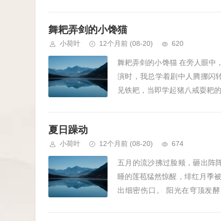
父亲，轻抚伤处贴膏药的，是母亲
舞耙弄剑的小馋猫
小荷叶
12个月前
(08-20)
620
舞耙弄剑的小馋猫 在旁人眼中
演时，我总学着剧中人腾挪闪
见铁耙，当即学起猪八戒耍耙
辫、裙摆飞扬的英姿定格——那模
夏日躁动
小荷叶
12个月前
(08-20)
674
五月的流沙拂过脸颊，砸出阵
睡的莲苞猛然惊醒，绯红月季
出细密伤口。 阳光在穹顶发
影，在惨白日光灯下投下痉挛的弧影