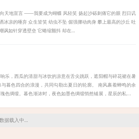
 向天地宣言 ——我要成为蝴蝶 风轻笑 扬起沙砾刺痛它的眼 烈日讥
泼洒冰凉的唾弃 众生皆笑 幼虫不坠 倔强挪动肉身 攀上最高的沙丘 吐
嘲讽如针穿透壁垒 它蜷缩颤抖 却在...
交响乐，西瓜的清甜与冰饮的凉意在舌尖跳跃，遮阳帽与碎花裙在暑
凉与暮色四合的浪漫，共同勾勒出夏日的轮廓。 南风裹着蝉鸣的余
玫瑰色绸缎。暮色渐浓时，夜色如墨色绸缎悄然铺展，星辰的私语在
雕花木...
数据载入中...