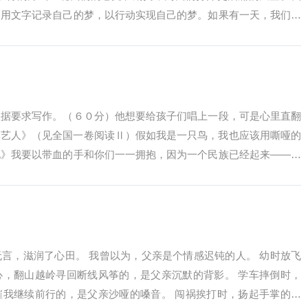
，用文字记录自己的梦，以行动实现自己的梦。如果有一天，我们能
了你怎...
根据要求写作。（６０分）他想要给孩子们唱上一段，可是心里直翻
书艺人》（见全国一卷阅读Ⅱ）假如我是一只鸟，我也应该用嘶哑的
地》我要以带血的手和你们一一拥抱，因为一个民族已经起来——穆
的联想和思考...
言，滋润了心田。 我曾以为，父亲是个情感迟钝的人。 幼时放飞
心，翻山越岭寻回断线风筝的，是父亲沉默的背影。 学车摔倒时，
催我继续前行的，是父亲沙哑的嗓音。 闯祸挨打时，扬起手掌的是