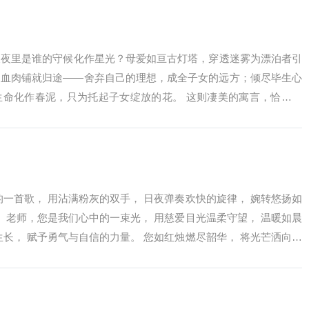
长夜里是谁的守候化作星光？母爱如亘古灯塔，穿透迷雾为漂泊者引
用血肉铺就归途——舍弃自己的理想，成全子女的远方；倾尽毕生心
生命化作春泥，只为托起子女绽放的花。 这则凄美的寓言，恰似对
镌刻岁月，...
的一首歌， 用沾满粉灰的双手， 日夜弹奏欢快的旋律， 婉转悠扬如
。 老师，您是我们心中的一束光， 用慈爱目光温柔守望， 温暖如晨
生长， 赋予勇气与自信的力量。 您如红烛燃尽韶华， 将光芒洒向四