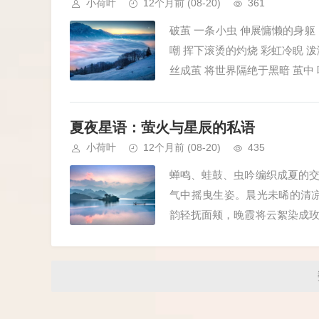
小荷叶
12个月前
(08-20)
361
破茧 一条小虫 伸展慵懒的身躯
嘲 挥下滚烫的灼烧 彩虹冷睨 
丝成茧 将世界隔绝于黑暗 茧中 
夏夜星语：萤火与星辰的私语
小荷叶
12个月前
(08-20)
435
蝉鸣、蛙鼓、虫吟编织成夏的
气中摇曳生姿。晨光未晞的清
韵轻抚面颊，晚霞将云絮染成
天际苏醒。 竹椅沁着凉意，我倚在