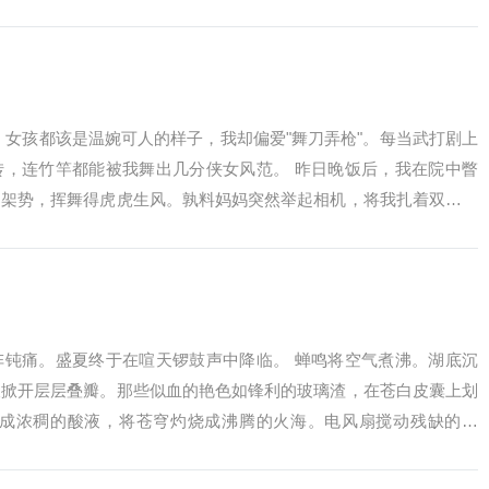
的...
，女孩都该是温婉可人的样子，我却偏爱"舞刀弄枪"。每当武打剧上
转，连竹竿都能被我舞出几分侠女风范。 昨日晚饭后，我在院中瞥
的架势，挥舞得虎虎生风。孰料妈妈突然举起相机，将我扎着双麻花
样怕...
阵钝痛。盛夏终于在喧天锣鼓声中降临。 蝉鸣将空气煮沸。湖底沉
被掀开层层叠瓣。那些似血的艳色如锋利的玻璃渣，在苍白皮囊上划
酵成浓稠的酸液，将苍穹灼烧成沸腾的火海。电风扇搅动残缺的光
。 月...