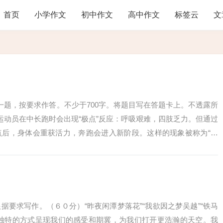
首页
小学作文
初中作文
高中作文
标签云
文
一题，按要求作答。不少于700字。将题目写在答题卡上。不透露所
运动员在中长跑时会出现“极点”反应：呼吸艰难，四肢乏力。但通过
点后，身体会重获活力，奔跑会进入新阶段。这样的现象被称为“第
类...
据要求写作。（６０分）“昨夜闲潭梦落花”“我欲因之梦吴越”“铁马
种独特的方式呈现我们的感受和期冀，为我们打开更浩瀚的天空。我