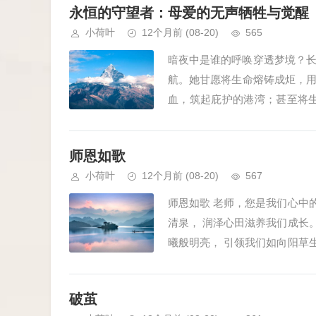
永恒的守望者：母爱的无声牺牲与觉醒
小荷叶
12个月前
(08-20)
565
暗夜中是谁的呼唤穿透梦境？
航。她甘愿将生命熔铸成炬，
血，筑起庇护的港湾；甚至将
母性最震撼的注解：当母亲用皱纹
师恩如歌
小荷叶
12个月前
(08-20)
567
师恩如歌 老师，您是我们心中
清泉， 润泽心田滋养我们成长
曦般明亮， 引领我们如向阳草
方。 请允许我们以...
破茧