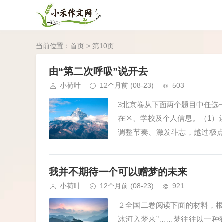
当前位置：
首页
> 第10页
由“第二次呼吸”说开去
小荷叶
12个月前
(08-23)
503
3北京卷从下面两个题目中任选
在区、学校及个人信息。（1）
调整节奏、激发斗志，越过极
二次呼吸”。其实，很多领域都存在
我并不期待一个可以赠梦的未来
小荷叶
12个月前
(08-23)
921
２全国二卷阅读下面的材料，根
冰河入梦来”……梦往往以一