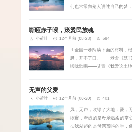
们也常常向别人讲述自己的梦
够将梦赠予他人……以上材料引发
嘶哑赤子喉，滚烫民族魂
小荷叶
12个月前
(08-23)
584
１全国一卷阅读下面的材料，
腾，开不了口。——老舍《鼓
喉咙歌唱——艾青《我爱这土
旦《赞美》以上材料引发了你怎样
无声的父爱
小荷叶
12个月前
(08-20)
401
风，无声，吹绿了大地；爱，无
纸鸢，牵线的是母亲温柔的掌
扶我站起的是母亲颤抖的手，