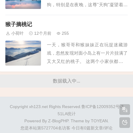
狗，特别是在夜晚，这尊"天狗"凝望着明
月，仿佛深情注视一般。 除此之外，山
中还有许多形态独特的怪石，等待着游客
猴子摘桃记
为它们命名。...
小荷叶
12个月前
255
一天，猴哥哥和猴妹妹正在玩捉迷藏游
戏，忽然发现对面小岛上有一片片挂满了
又大又红的桃子。 这两个小家伙都馋涎
欲滴地想着如何吃到这些美味的果实。然
而，滔滔河水将他们与心爱的桃子隔开，
数据载入中...
要如何过河呢？ 猴哥哥沉思片刻，眼睛
一亮："我们家不是有一个大木盆吗？我
们可以用它做一只小船！" 于是，两只机
Copyright xh123.net Rights Reserved.鲁ICP备12009352号-3
灵的小...
51LA统计
Powered By
Z-BlogPHP
. Theme by
TOYEAN
.
您是本站第5727704名访客
今日有0篇新文章/评论