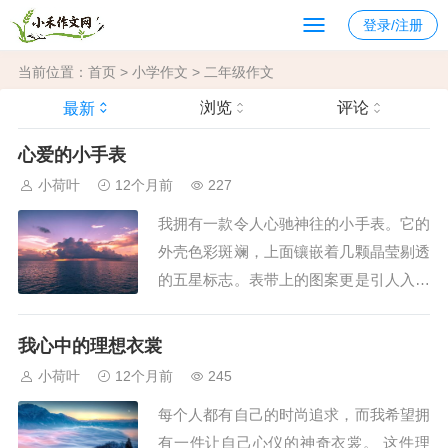
登录/注册
当前位置：
首页
>
小学作文
>
二年级作文
浏览
评论
最新
心爱的小手表
小荷叶
12个月前
227
我拥有一款令人心驰神往的小手表。它的
外壳色彩斑斓，上面镶嵌着几颗晶莹剔透
的五星标志。表带上的图案更是引人入胜
——小松鼠、狮子、兔子、猫咪、鸭子、
公鸡和小狗等可爱动物，都以绚丽多姿的
我心中的理想衣裳
颜色呈现出来。 圆形的表盘上覆盖了一
小荷叶
12个月前
245
层闪亮的玻璃，仿佛一颗璀璨的珍珠。盘
每个人都有自己的时尚追求，而我希望拥
面上刻有12个罗马数字，宛如一群调皮的
有一件让自己心仪的神奇衣裳。 这件理
小...