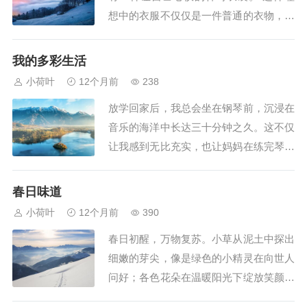
想中的衣服不仅仅是一件普通的衣物，它
是集多种智能功能于一身的未来服饰。通
过高科技芯片的支持，它能够根据环境变
我的多彩生活
化自动调节温度——在炎炎夏日，它能让
小荷叶
12个月前
238
身体保持凉爽；到了寒冬腊月，又会自动
放学回家后，我总会坐在钢琴前，沉浸在
发热，带来温暖呵护。 它的神奇之处远
音乐的海洋中长达三十分钟之久。这不仅
不止于此...
让我感到无比充实，也让妈妈在练完琴后
给了我十五分钟玩电脑的时间作为奖励。
书籍是我最好的朋友，每次读完一篇好文
春日味道
章，妈妈都会和我展开有趣的讨论。而当
小荷叶
12个月前
390
我背诵古诗时，我们还会来一场别开生面
春日初醒，万物复苏。小草从泥土中探出
的比赛，在寓教于乐中提升我的记忆能
细嫩的芽尖，像是绿色的小精灵在向世人
力。 在...
问好；各色花朵在温暖阳光下绽放笑颜，
红的似火，黄的如金，白的胜雪，五彩缤