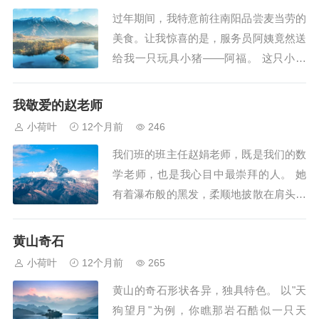
线。鼻梁高挺如小山丘，课堂上她能用抑
过年期间，我特意前往南阳品尝麦当劳的
扬顿挫的声音讲述知识，在课下又能娓娓
美食。让我惊喜的是，服务员阿姨竟然送
道来动人...
给我一只玩具小猪——阿福。 这只小猪
通体披着喜庆的大红色外衣，头上戴着一
顶可爱的虎年主题帽子。它圆圆的眼睛闪
我敬爱的赵老师
烁着温柔的光芒，红扑扑的脸颊显得格外
小荷叶
12个月前
246
讨人喜欢。最令我心动的是它脖子上那件
我们班的班主任赵娟老师，既是我们的数
精致的小肚兜，上面绣满了金色的花纹，
学老师，也是我心目中最崇拜的人。 她
仿佛在预祝...
有着瀑布般的黑发，柔顺地披散在肩头，
宛如山间流淌的清泉，自然天成。眉宇之
间流露出几分书卷气，在那双清澈的眼睛
黄山奇石
里仿佛藏着整个知识的海洋。最让我难忘
小荷叶
12个月前
265
的是她的笑容，每当课堂上响起我们的欢
黄山的奇石形状各异，独具特色。 以"天
声笑语时，她就会露出一口整齐的白牙和
狗望月"为例，你瞧那岩石酷似一只天
两个可爱的...