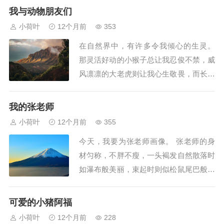
纷。 柳树姑娘垂下她那长长的绿丝绦，
我与动物朋友们
在春风中轻轻摇曳，仿佛在梳理着自己柔
小荷叶
12个月前
353
顺的长发。角落里，几朵迎春花悄然绽
在自然界中，有许多令我倾心的生灵。
放，为早春增添了一抹亮丽的色彩。 此
那灵活好动的小猴子总让我忍俊不禁，威
时此刻，阳...
风凛凛的大老虎则让我心生敬畏，而长短
粗细不一的蛇更是因其独特的身姿让我啧
啧称奇。除此之外，形体庞大却性情温顺
我的张老师
的鲸鱼也常常令我驻足观望。 然而，在
小荷叶
12个月前
355
这些动物之中，最让我钟爱的还是那被誉
今天，我要为张老师画像。 张老师的身
为"鸟中歌手"的百灵鸟。它通体披着柔和
材匀称，不胖不瘦，一头褐发自然散落时
的黄褐...
如瀑布般美丽，束起时则似松鼠尾巴般灵
动。她的眉毛弯如小船，在眼神中泛着温
柔的光芒。她的眼睛仿佛黑宝石一般明
可爱的小猪阿福
亮，生气时圆睁如铃铛，开心时眯成一
小荷叶
12个月前
228